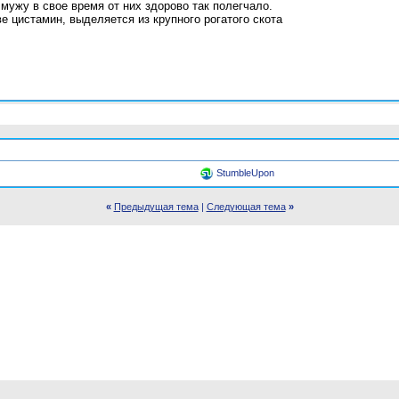
мужу в свое время от них здорово так полегчало.
ве цистамин, выделяется из крупного рогатого скота
StumbleUpon
«
Предыдущая тема
|
Следующая тема
»