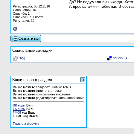
Да? Не подумала бы никогда. Хотя 
А просталамин - таблетки. В соста
Регистрация: 05.12.2016
Сообщений: 16
Спасибо: 1
Спасибо 1 в 1 посте
Репутация:
10
Социальные закладки
Digg
del.icio.us
Ваши права в разделе
Вы
не можете
создавать новые темы
Вы
не можете
отвечать в темах
Вы
не можете
прикреплять вложения
Вы
не можете
редактировать свои сообщения
BB коды
Вкл.
Смайлы
Вкл.
[IMG]
код
Вкл.
HTML код
Выкл.
Правила форума