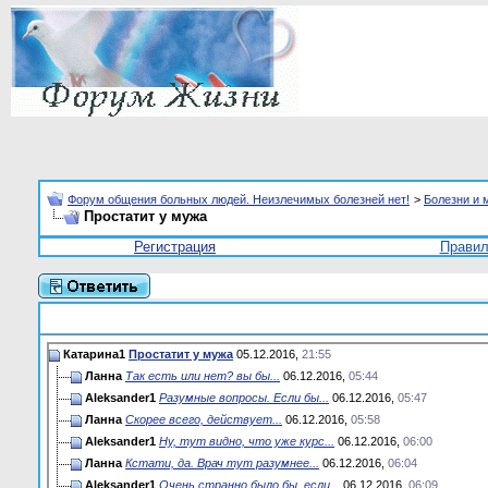
Форум общения больных людей. Неизлечимых болезней нет!
>
Болезни и 
Простатит у мужа
Регистрация
Прави
Катарина1
Простатит у мужа
05.12.2016,
21:55
Ланна
Так есть или нет? вы бы...
06.12.2016,
05:44
Aleksander1
Разумные вопросы. Если бы...
06.12.2016,
05:47
Ланна
Скорее всего, действует...
06.12.2016,
05:58
Aleksander1
Ну, тут видно, что уже курс...
06.12.2016,
06:00
Ланна
Кстати, да. Врач тут разумнее...
06.12.2016,
06:04
Aleksander1
Очень странно было бы, если...
06.12.2016,
06:09