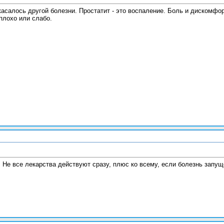
салось другой болезни. Простатит - это воспаление. Боль и дискомфорт
плохо или слабо.
8:09
 Не все лекарства действуют сразу, плюс ко всему, если болезнь запуще