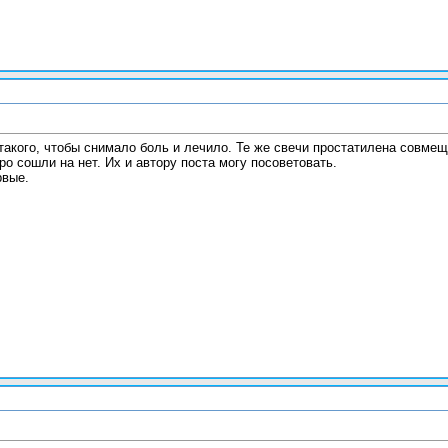
т такого, чтобы снимало боль и лечило. Те же свечи простатилена совмещ
о сошли на нет. Их и автору поста могу посоветовать.
рвые.