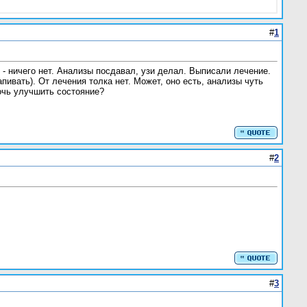
#
1
- ничего нет. Анализы посдавал, узи делал. Выписали лечение.
пивать). От лечения толка нет. Может, оно есть, анализы чуть
мочь улучшить состояние?
#
2
#
3