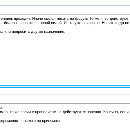
 человек проходит. Иначе смысл писать на форум. Те же нпвс действуют
ь - болезнь вернется с новой силой. И это уже нехорошо. Но вот когда н
ча или попросить другое назначение.
о.
мер, те же свечи с прополисом не действуют мгновенно. Конечно, если 
временно - я такого не припомню.