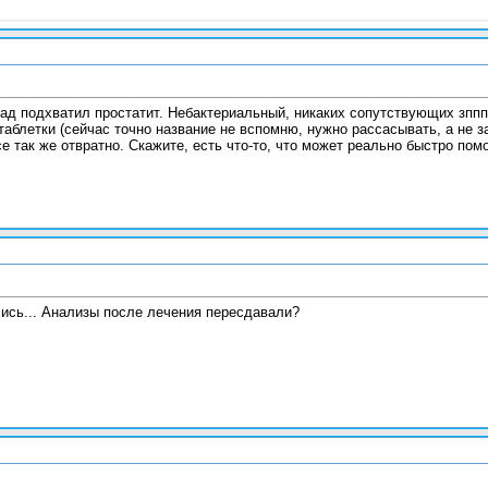
зад подхватил простатит. Небактериальный, никаких сопутствующих зппп 
таблетки (сейчас точно название не вспомню, нужно рассасывать, а не за
е так же отвратно. Скажите, есть что-то, что может реально быстро по
лись... Анализы после лечения пересдавали?