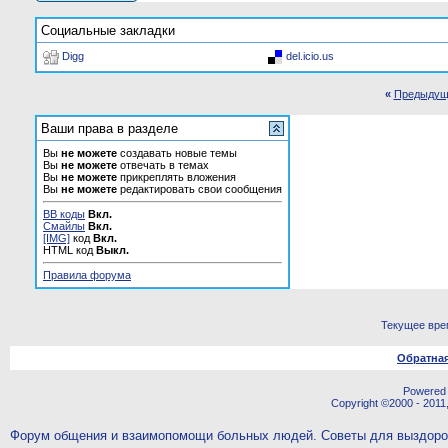
Социальные закладки
Digg
del.icio.us
«
Предыдущ
Ваши права в разделе
Вы
не можете
создавать новые темы
Вы
не можете
отвечать в темах
Вы
не можете
прикреплять вложения
Вы
не можете
редактировать свои сообщения
BB коды
Вкл.
Смайлы
Вкл.
[IMG]
код
Вкл.
HTML код
Выкл.
Правила форума
Текущее вре
Обратная
Powered b
Copyright ©2000 - 2011,
Форум общения и взаимопомощи больных людей. Советы для выздор