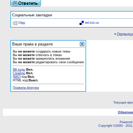
Социальные закладки
Digg
del.icio.us
«
Предыдущ
Ваши права в разделе
Вы
не можете
создавать новые темы
Вы
не можете
отвечать в темах
Вы
не можете
прикреплять вложения
Вы
не можете
редактировать свои сообщения
BB коды
Вкл.
Смайлы
Вкл.
[IMG]
код
Вкл.
HTML код
Выкл.
Правила форума
Текущее вр
Обратная
Powered b
Copyright ©2000 - 2011,