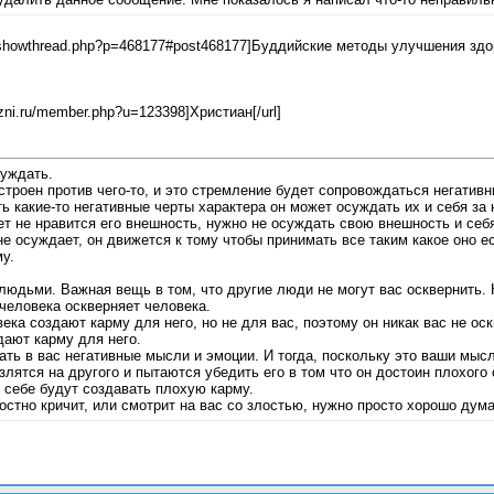
ru/showthread.php?p=468177#post468177]Буддийские методы улучшения здор
izni.ru/member.php?u=123398]Христиан[/url]
суждать.
астроен против чего-то, и это стремление будет сопровождаться негати
ь какие-то негативные черты характера он может осуждать их и себя за 
т не нравится его внешность, нужно не осуждать свою внешность и себя
не осуждает, он движется к тому чтобы принимать все таким какое оно ес
у.
 людьми. Важная вещь в том, что другие люди не могут вас осквернить. 
человека оскверняет человека.
ека создают карму для него, но не для вас, поэтому он никак вас не оск
дают карму для него.
ть в вас негативные мысли и эмоции. И тогда, поскольку это ваши мысл
лятся на другого и пытаются убедить его в том что он достоин плохого 
себе будут создавать плохую карму.
ростно кричит, или смотрит на вас со злостью, нужно просто хорошо дума