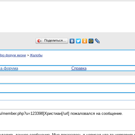
Поделиться…
Про форум жизни
>
Жалобы
ла форума
Справка
i.ru/member.php?u=123398]Христиан[/url] пожаловался на сообщение.
удалить данное сообщение. Мне показалось я написал что-то неправиль