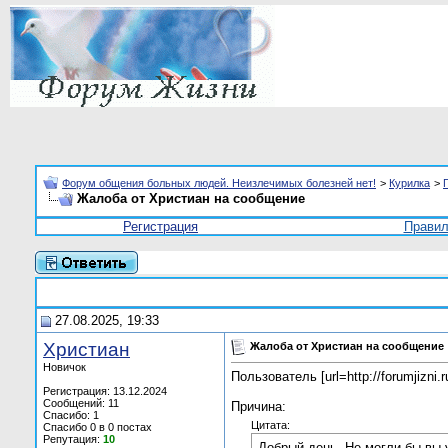
Форум общения больных людей. Неизлечимых болезней нет!
>
Курилка
>
Жалоба от Христиан на сообщение
Регистрация
Прави
27.08.2025, 19:33
Христиан
Жалоба от Христиан на сообщение
Новичок
Пользователь [url=http://forumjizn
Регистрация: 13.12.2024
Сообщений: 11
Причина:
Спасибо: 1
Цитата:
Спасибо 0 в 0 постах
Репутация:
10
Добрый день. Не могли бы вы 