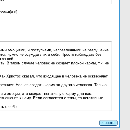
овья[/url]
вными эмоциями, и поступками, направленными на разрушение.
них, нужно не осуждать их и себя. Просто наблюдать без
 за неё.
ть. В таком случае человек не создает плохой кармы, т.к. не
Как Христос сказал, что входящее в человека не оскверняет
верняет. Нельзя создать карму за другого человека. Только
и и эмоции, это создаст негативную карму для вас.
отношения к нему. Если согласится с этим, то негативные
ть о себе.