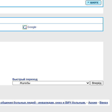
Google
Быстрый переход
 общения больных людей - инвалидам, онко и ВИЧ больным.
-
Архив
-
Вверх