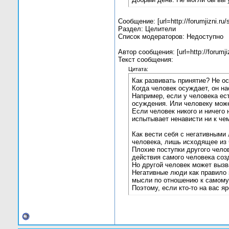
Сообщение: [url=http://forumjizni.
Раздел: Целители
Список модераторов: Недоступно
Автор сообщения: [url=http://forumj
Текст сообщения:
Цитата:
Как развивать принятие? Не о
Когда человек осуждает, он н
Например, если у человека ест
осуждения. Или человеку може
Если человек никого и ничего 
испытывает ненависти ни к чем
Как вести себя с негативными
человека, лишь исходящее из 
Плохие поступки другого челов
действия самого человека соз
Но другой человек может вызва
Негативные люди как правило з
мысли по отношению к самому 
Поэтому, если кто-то на вас я