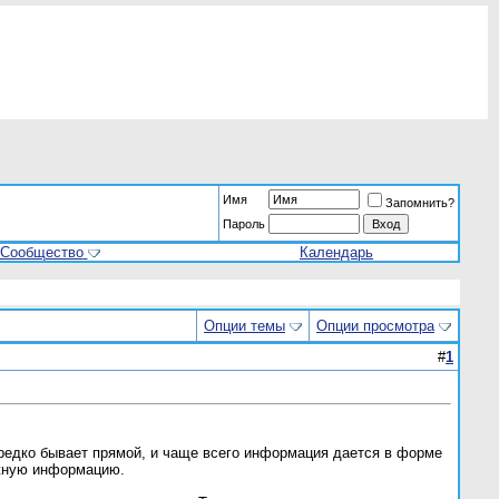
Имя
Запомнить?
Пароль
Сообщество
Календарь
Опции темы
Опции просмотра
#
1
а редко бывает прямой, и чаще всего информация дается в форме
ажную информацию.