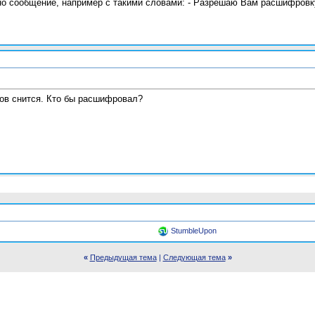
жно сообщение, например с такими словами: - Разрешаю Вам расшифровку
ов снится. Кто бы расшифровал?
StumbleUpon
«
Предыдущая тема
|
Следующая тема
»