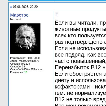
07.06.2026, 20:20
Маэстро
Местный
Если вы читали, п
животные продукты 
всех кто пользуетс
раз подтверждено 
Если не использова
все подряд, как вс
Регистрация: 30.09.2020
часто повышенный, 
Адрес: maest70@mail.ru
Сообщений: 228
Переизбыток В12 на
Спасибо: 33
Спасибо 3,880 в 225 постах
Репутация:
10
Если обостряется 
диету и использова
кофакторами - иск
гем. не нормализуе
В12 не только вред
Все мои рекоменда