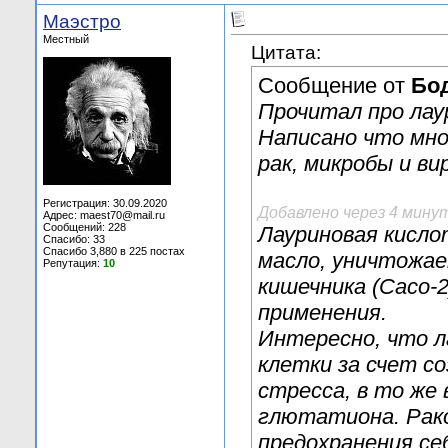
Маэстро
Местный
Цитата:
Сообщение от
Бо
Прочитал про лау
Написано что мно
рак, микробы и ви
Регистрация: 30.09.2020
Добавлено через 4 мину
Адрес: maest70@mail.ru
Сообщений: 228
Лауриновая кисло
Спасибо: 33
Спасибо 3,880 в 225 постах
масло, уничтожае
Репутация:
10
кишечника (Caco-2
применения.
Интересно, что л
клетки за счет с
стресса, в то же 
глютатиона. Рак
предохранения се