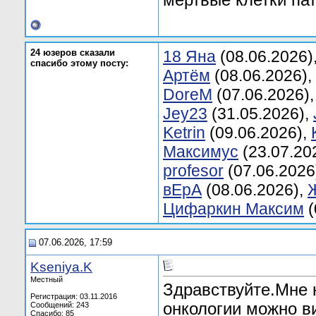
мертвые клетки пат
24 юзеров сказали
18 Яна
(08.06.2026)
спасибо этому посту:
Aртём
(08.06.2026),
DoreM
(07.06.2026)
Jey23
(31.05.2026),
Ketrin
(09.06.2026),
Mаксимус
(23.07.20
profesor
(07.06.2026
вЕрA
(08.06.2026),
Цифаркин Максим
(
07.06.2026, 17:59
Kseniya.K
Местный
Здравствуйте.Мне 
Регистрация: 03.11.2016
онкологии можно в
Сообщений: 243
Спасибо: 85