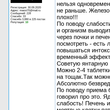
нельзя одновременн
Регистрация: 30.09.2020
не раньше. Железо
Адрес: maest70@mail.ru
Сообщений: 228
плохо!!!
Спасибо: 33
Спасибо 3,880 в 225 постах
Репутация:
10
По поводу слабост
и организм выводит
через почки и пече
посмотреть - есть 
повышаться интокси
временный эффект 
Советую янтарную к
Можно 2-4 таблетки
на тощак.Так можно
Абсолютно безвред
По поводу приема б
говорил про это. 
слабость! Печень и