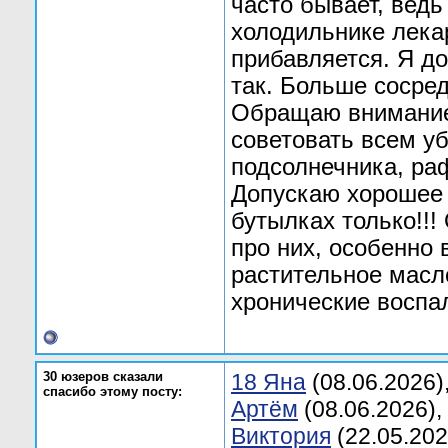
часто бывает, ведь
холодильнике лека
прибавляется. Я до
так. Больше сосре
Обращаю внимание_
советовать всем у
подсолнечника, ра
Допускаю хорошее 
бутылках только!!
про них, особенно 
растительное масл
хронические воспа
30 юзеров сказали
18 Яна
(08.06.2026)
спасибо этому посту:
Aртём
(08.06.2026),
Bиктория
(22.05.202