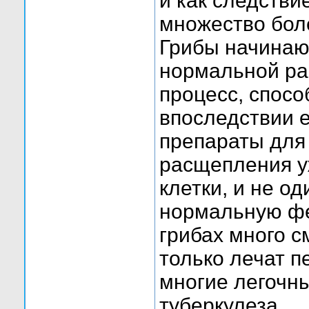
и как следств
множество боле
Грибы начинаю
нормальной ра
процесс, спосо
впоследствии е
препараты для
расщепления 
клетки, и не о
нормальную фе
грибах много с
только лечат п
многие легочн
туберкулеза.