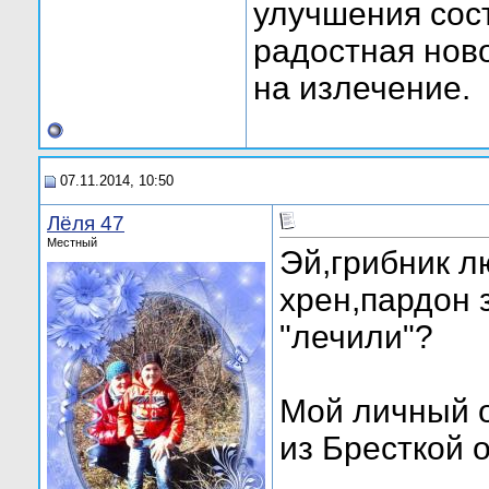
улучшения сост
радостная ново
на излечение.
07.11.2014, 10:50
Лёля 47
Местный
Эй,грибник л
хрен,пардон 
"лечили"?
Мой личный о
из Бресткой о