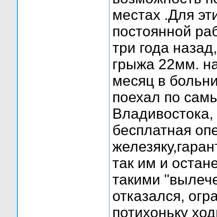
местах .Для эт
постоянной раб
три года наза
грыжа 22мм. на
месяц в больн
поехал по сам
Владивостока, 
бесплатная опе
железяку,гаран
так им и остан
такими "вылеч
отказался, ог
потихоньку ход