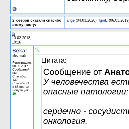
2 юзеров сказали спасибо
ange
(04.03.2020),
IgorE
(06.03.2019
этому посту:
10.02.2018,
18:16
Bekar
Местный
Цитата:
Регистрация:
08.06.2017
Сообщение от
Анат
Сообщений:
561
Спасибо:
У человечества ест
132
Спасибо 71
в 66 постах
опасные патологии:
Репутация:
10
сердечно - сосудист
онкология.