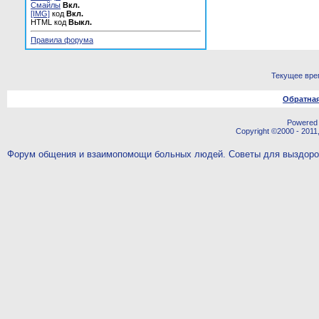
Смайлы
Вкл.
[IMG]
код
Вкл.
HTML код
Выкл.
Правила форума
Текущее вре
Обратная
Powered b
Copyright ©2000 - 2011,
Форум общения и взаимопомощи больных людей. Советы для выздор