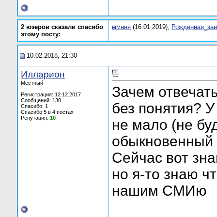
2 юзеров сказали спасибо
мманя
(16.01.2019),
Рожденная_зан
этому посту:
10.02.2018, 21:30
Илларион
Местный
Зачем отвечат
Регистрация: 12.12.2017
Сообщений: 130
без понятия? У
Спасибо: 1
Спасибо 5 в 4 постах
Репутация:
10
не мало (не буд
обыкновенный ц
Сейчас вот зна
но я-то знаю ч
нашим СМИю