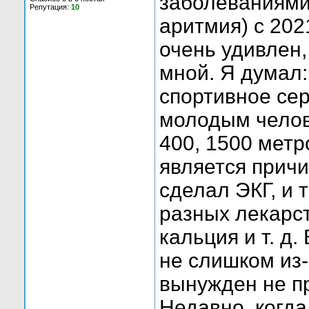
заболеваниями 
Репутация:
10
аритмия) с 202
очень удивлен,
мной. Я думал:
спортивное се
молодым челове
400, 1500 метро
является причи
сделал ЭКГ, и 
разных лекарст
кальция и т. д
не слишком из-
вынужден не 
Недавно, когда