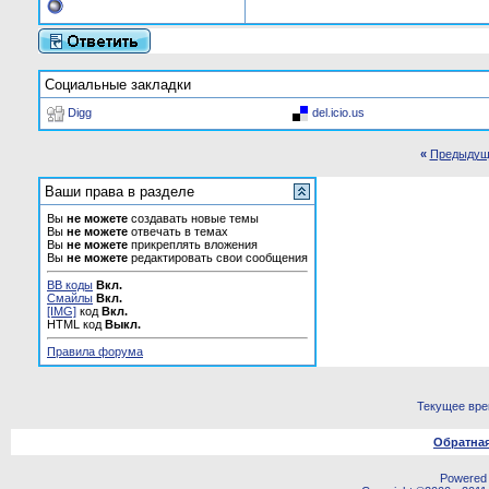
Социальные закладки
Digg
del.icio.us
«
Предыдущ
Ваши права в разделе
Вы
не можете
создавать новые темы
Вы
не можете
отвечать в темах
Вы
не можете
прикреплять вложения
Вы
не можете
редактировать свои сообщения
BB коды
Вкл.
Смайлы
Вкл.
[IMG]
код
Вкл.
HTML код
Выкл.
Правила форума
Текущее вр
Обратная
Powered b