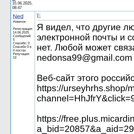
15.06.2025,
08:47
Ned
Новичок
Я видел, что другие л
Регистрация:
14.06.2025
электронной почты и с
Сообщений:
5
Спасибо: 0
нет. Любой может связ
Спасибо 0 в
0 постах
Репутация:
nedonsa99@gmail.com
10
Веб-сайт этого российс
https://urseyhrhs.shop/m
channel=HhJfrY&click
https://free.plus.micard
a_bid=20857&a_aid=29