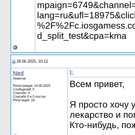
mpaign=6749&channel
lang=ru&ufl=18975&cli
%2F%2Fc.iosgamess.c
d_split_test&cpa=kma
28.06.2025, 10:12
Ned
Новичок
Всем привет,
Регистрация: 14.06.2025
Сообщений: 5
Спасибо: 0
Спасибо 0 в 0 постах
Репутация:
10
Я просто хочу 
лекарство и по
Кто-нибудь, по