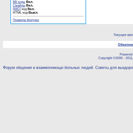
BB коды
Вкл.
Смайлы
Вкл.
[IMG]
код
Вкл.
HTML код
Выкл.
Правила форума
Текущее вр
Обратная
Powered b
Copyright ©2000 - 2011,
Форум общения и взаимопомощи больных людей. Советы для выздор