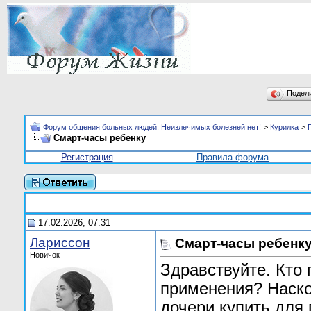
Подел
Форум общения больных людей. Неизлечимых болезней нет!
>
Курилка
>
Смарт-часы ребенку
Регистрация
Правила форума
17.02.2026, 07:31
Лариссон
Смарт-часы ребенк
Новичок
Здравствуйте. Кто 
применения? Наско
дочери купить для п