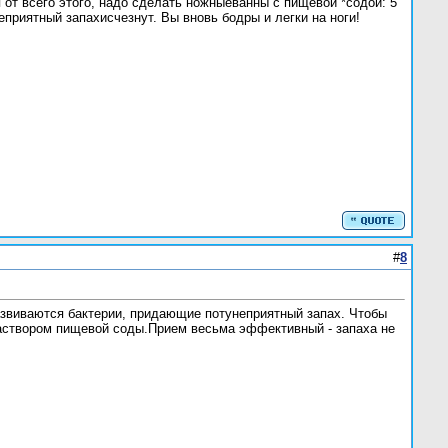
я от всего этого, надо сделать ножныеванны с пищевой *содой: 5
еприятный запахисчезнут. Вы вновь бодры и легки на ноги!
#
8
азвиваются бактерии, придающие потунеприятный запах. Чтобы
раствором пищевой соды.Прием весьма эффективный - запаха не