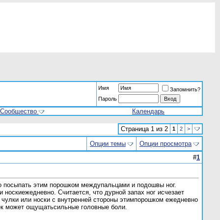
Имя
Запомнить?
Пароль
Сообщество
Календарь
Страница 1 из 2
1
2
>
Опции темы
Опции просмотра
#
1
но посыпать этим порошком междупальцами и подошвы ног.
 носкиежедневно. Считается, что дурной запах ног исчезает
ь чулки или носки с внутренней стороны этимпорошком ежедневно
овек может ощущатьсильные головные боли.