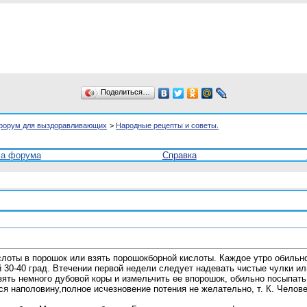
Поделиться…
форум для выздоравливающих
>
Народные рецепты и советы.
ла форума
Справка
слоты в порошок или взять порошокборной кислоты. Каждое утро обиль
30-40 град. Втечении первой недели следует надевать чистые чулки или
Взять немного дубовой коры и измельчить ее впорошок, обильно посыпат
ться наполовину,полное исчезновение потения не желательно, т. К. Чел