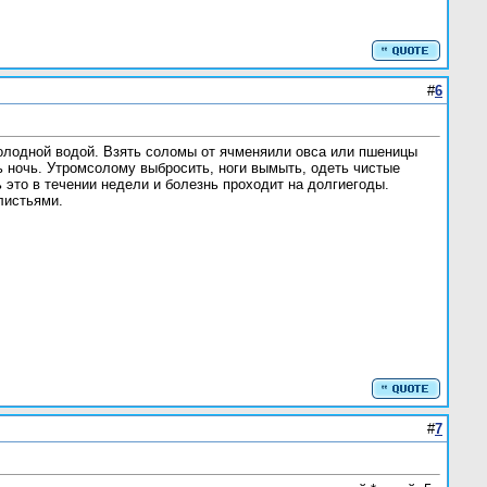
#
6
холодной водой. Взять соломы от ячменяили овса или пшеницы
ь ночь. Утромсолому выбросить, ноги вымыть, одеть чистые
 это в течении недели и болезнь проходит на долгиегоды.
листьями.
#
7