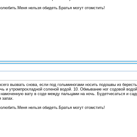
олюбить.Меня нельзя обидеть.Братья могут отомстить!
всего вызвать снова, если под голыминогами носить подошвы из бересты
очь и утромпрохладной соленой водой. 10. Обмывание ног содовой водой
 намоченную вату в соде между пальцами на ночь. Будетчесаться и садн
и запах.
олюбить.Меня нельзя обидеть.Братья могут отомстить!