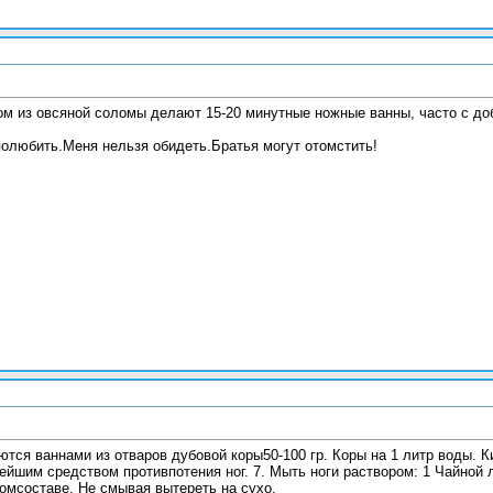
ом из овсяной соломы делают 15-20 минутные ножные ванны, часто с до
олюбить.Меня нельзя обидеть.Братья могут отомстить!
ются ваннами из отваров дубовой коры50-100 гр. Коры на 1 литр воды. К
йшим средством противпотения ног. 7. Мыть ноги раствором: 1 Чайной 
омсоставе. Не смывая вытереть на сухо.