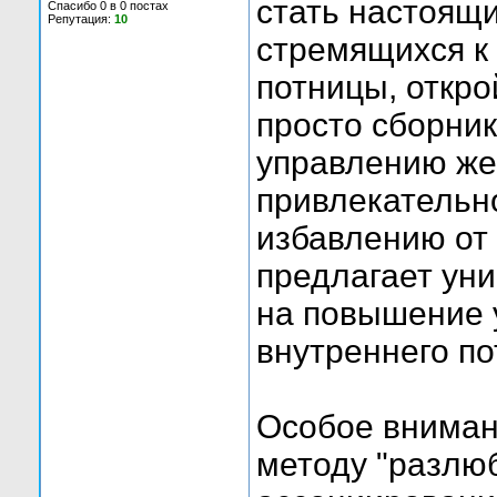
стать настоящ
Спасибо 0 в 0 постах
Репутация:
10
стремящихся к
потницы, откро
просто сборник
управлению же
привлекательно
избавлению от 
предлагает ун
на повышение 
внутреннего по
Особое вниман
методу "разлюб