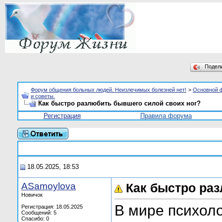
Подел
Форум общения больных людей. Неизлечимых болезней нет!
>
Основной 
и советы.
Как быстро разлюбить бывшего силой своих ног?
Регистрация
Правила форума
18.05.2025, 18:53
ASamoylova
Как быстро ра
Новичок
В мире психол
Регистрация: 18.05.2025
Сообщений: 5
Спасибо: 0