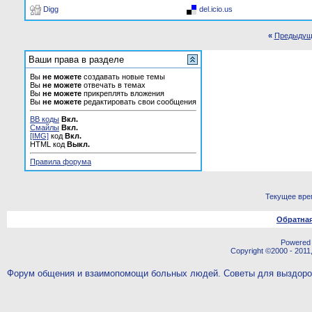
Digg
del.icio.us
«
Предыдущ
Ваши права в разделе
Вы
не можете
создавать новые темы
Вы
не можете
отвечать в темах
Вы
не можете
прикреплять вложения
Вы
не можете
редактировать свои сообщения
BB коды
Вкл.
Смайлы
Вкл.
[IMG]
код
Вкл.
HTML код
Выкл.
Правила форума
Текущее вре
Обратная
Powered b
Copyright ©2000 - 2011,
Форум общения и взаимопомощи больных людей. Советы для выздор