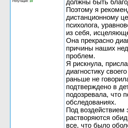
должны быть благо
Репутация:
10
Поэтому я рекомен
дистанционному це
психолога, уравно
из себя, исцеляюще
Она прекрасно диа
причины наших нед
проблем.
Я рискнула, присл
диагностику своего
раньше не говорила
подтверждено в дет
подозревала, что 
обследованиях.
Под воздействием э
растворяются обид
все, что было обол