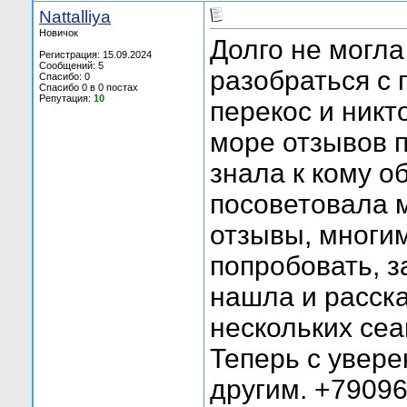
Nattalliya
Новичок
Долго не могла
Регистрация: 15.09.2024
Сообщений: 5
разобраться с 
Спасибо: 0
Спасибо 0 в 0 постах
Репутация:
10
перекос и никт
море отзывов п
знала к кому о
посоветовала м
отзывы, многи
попробовать, з
нашла и расска
нескольких сеа
Теперь с увере
другим. +79096