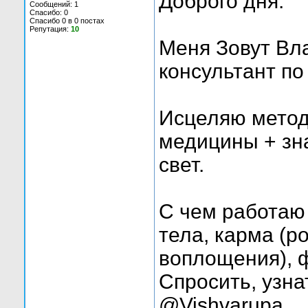
Доброго дня.
Сообщений: 1
Спасибо: 0
Спасибо 0 в 0 постах
Репутация:
10
Меня Зовут Вла
консультант п
Исцеляю метод
медицины + зн
свет.
С чем работаю 
тела, карма (р
воплощения), 
Спросить, узна
@Vishvarupa