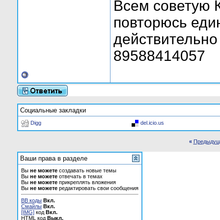
Всем советую К
повторюсь еди
действительно 
89588414057
Социальные закладки
Digg
del.icio.us
«
Предыдущ
Ваши права в разделе
Вы
не можете
создавать новые темы
Вы
не можете
отвечать в темах
Вы
не можете
прикреплять вложения
Вы
не можете
редактировать свои сообщения
BB коды
Вкл.
Смайлы
Вкл.
[IMG]
код
Вкл.
HTML код
Выкл.