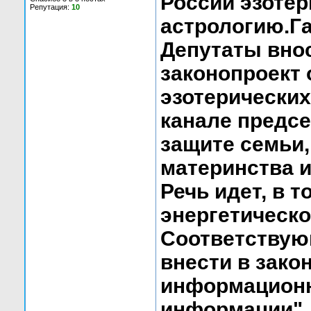
России эзотер
Репутация:
10
астрологию.Га
Депутаты вно
законопроект 
эзотерических
канале предсе
защите семьи,
материнства и
Речь идет, в т
энергетическо
Соответствую
внести в зако
информационн
информации",