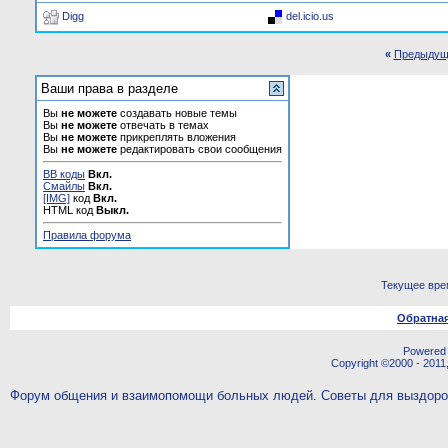
Digg
del.icio.us
«
Предыдущ
Ваши права в разделе
Вы
не можете
создавать новые темы
Вы
не можете
отвечать в темах
Вы
не можете
прикреплять вложения
Вы
не можете
редактировать свои сообщения
BB коды
Вкл.
Смайлы
Вкл.
[IMG]
код
Вкл.
HTML код
Выкл.
Правила форума
Текущее вре
Обратная
Powered b
Copyright ©2000 - 2011,
Форум общения и взаимопомощи больных людей. Советы для выздор