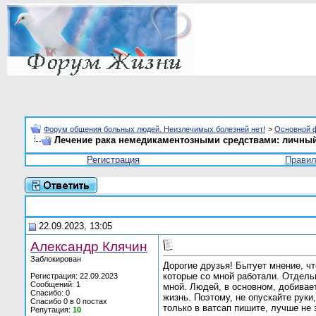
Форум общения больных людей. Неизлечимых болезней нет!
>
Основной 
Лечение рака немедикаментозными средствами: личный
Регистрация
Прави
22.09.2023, 13:05
Александр Клячин
Заблокирован
Дорогие друзья! Бытует мнение, чт
которые со мной работали. Отдель
Регистрация: 22.09.2023
Сообщений: 1
мной. Людей, в основном, добивает
Спасибо: 0
жизнь. Поэтому, не опускайте руки
Спасибо 0 в 0 постах
только в ватсап пишите, лучше не з
Репутация:
10