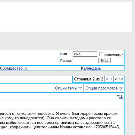
Имя
Запомнить?
Пароль
Сообщество
Календарь
Страница 2 из 2
<
1
2
Опции темы
Опции просмотра
#
11
шегося от онкологии человека. Я очень благодарен всем врачам,
же кому-то понадобится). Она своими методами работала со
лжны мобилизоваться все силы организма на выздоровление, на
 обещал, координаты целительницы Ирины оставляю: +79506515445,