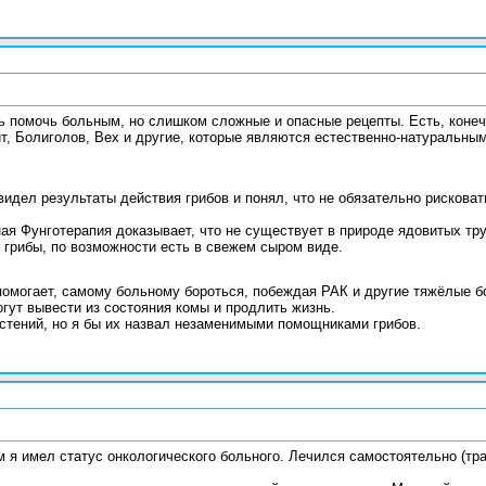
ь помочь больным, но слишком сложные и опасные рецепты. Есть, коне
ит, Болиголов, Вех и другие, которые являются естественно-натуральны
видел результаты действия грибов и понял, что не обязательно рисковат
ая Фунготерапия доказывает, что не существует в природе ядовитых тру
е грибы, по возможности есть в свежем сыром виде.
помогает, самому больному бороться, побеждая РАК и другие тяжёлые бо
гут вывести из состояния комы и продлить жизнь.
стений, но я бы их назвал незаменимыми помощниками грибов.
 имел статус онкологического больного. Лечился самостоятельно (тра