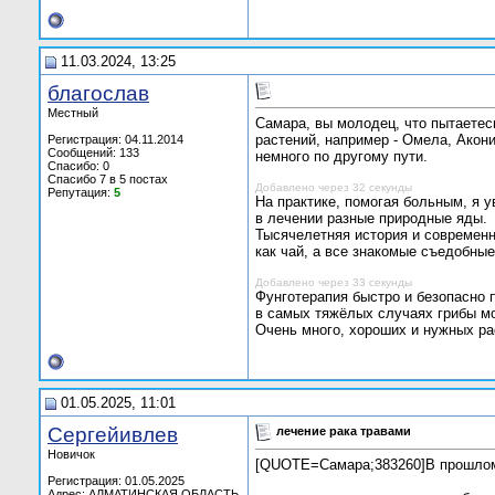
11.03.2024, 13:25
благослав
Местный
Самара, вы молодец, что пытаетес
растений, например - Омела, Акон
Регистрация: 04.11.2014
Сообщений: 133
немного по другому пути.
Спасибо: 0
Спасибо 7 в 5 постах
Добавлено через 32 секунды
Репутация:
5
На практике, помогая больным, я у
в лечении разные природные яды.
Тысячелетняя история и современн
как чай, а все знакомые съедобны
Добавлено через 33 секунды
Фунготерапия быстро и безопасно 
в самых тяжёлых случаях грибы мо
Очень много, хороших и нужных ра
01.05.2025, 11:01
Сергейивлев
лечение рака травами
Новичок
[QUOTE=Самара;383260]В прошлом я
Регистрация: 01.05.2025
Адрес: АЛМАТИНСКАЯ ОБЛАСТЬ