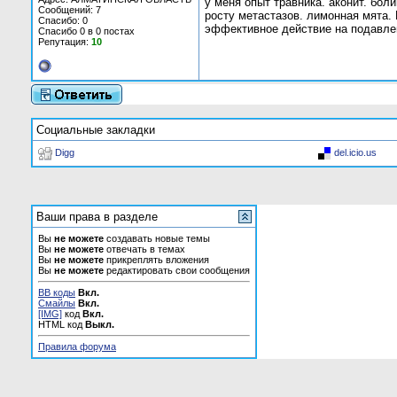
у меня опыт травника. аконит. бол
Сообщений: 7
росту метастазов. лимонная мята.
Спасибо: 0
эффективное действие на подавлен
Спасибо 0 в 0 постах
Репутация:
10
Социальные закладки
Digg
del.icio.us
Ваши права в разделе
Вы
не можете
создавать новые темы
Вы
не можете
отвечать в темах
Вы
не можете
прикреплять вложения
Вы
не можете
редактировать свои сообщения
BB коды
Вкл.
Смайлы
Вкл.
[IMG]
код
Вкл.
HTML код
Выкл.
Правила форума