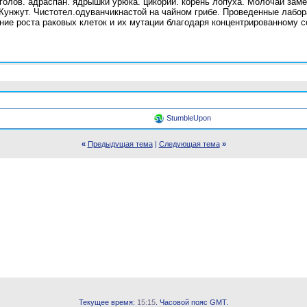
иголов. адраспан. ядрышки урюка. цикорий. корень лопуха. Молочай зам
 Кунжут. Чистотел.одуванчикнастой на чайном грибе. Проведенные лабор
ие роста раковых клеток и их мутации благодаря концентрированному 
StumbleUpon
«
Предыдущая тема
|
Следующая тема
»
Текущее время:
15:15
. Часовой пояс GMT.