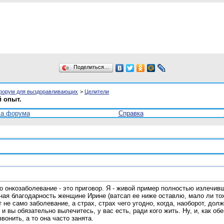
Поделиться…
форум для выздоравливающих
>
Целители
 опыт.
ла форума
Справка
о онкозаболевание - это приговор. Я - живой пример полностью излечив
ная благодарность женщине Ирине (ватсап ее ниже оставлю, мало ли то
 не само заболевание, а страх, страх чего угодно, когда, наоборот, до
, и вы обязательно вылечитесь, у вас есть, ради кого жить. Ну, и, как
вонить, а то она часто занята.