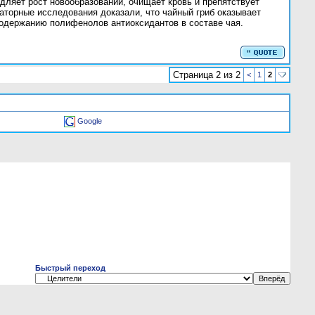
едляет рост новообразований, очищает кровь и препятствует
аторные исследования доказали, что чайный гриб оказывает
содержанию полифенолов антиоксидантов в составе чая.
Страница 2 из 2
<
1
2
Google
Быстрый переход