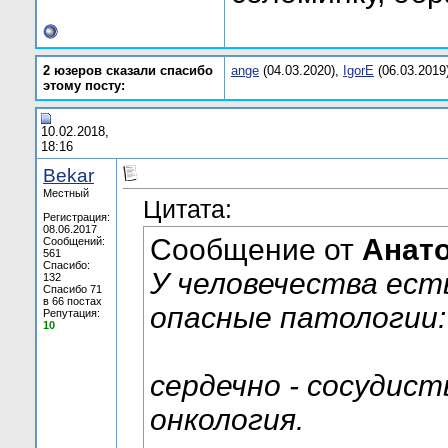
2 юзеров сказали спасибо
ange
(04.03.2020),
IgorE
(06.03.2019
этому посту:
10.02.2018,
18:16
Bekar
Местный
Цитата:
Регистрация:
08.06.2017
Сообщение от
Анат
Сообщений:
561
Спасибо:
У человечества ест
132
Спасибо 71
в 66 постах
опасные патологии:
Репутация:
10
сердечно - сосудист
онкология.