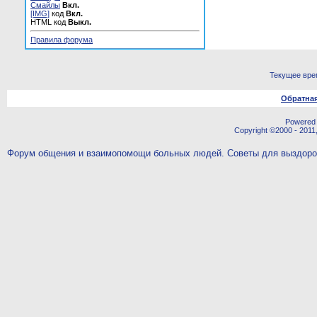
Смайлы
Вкл.
[IMG]
код
Вкл.
HTML код
Выкл.
Правила форума
Текущее вре
Обратная
Powered b
Copyright ©2000 - 2011,
Форум общения и взаимопомощи больных людей. Советы для выздор