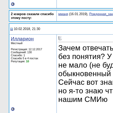
2 юзеров сказали спасибо
мманя
(16.01.2019),
Рожденная_зан
этому посту:
10.02.2018, 21:30
Илларион
Местный
Зачем отвечат
Регистрация: 12.12.2017
Сообщений: 130
без понятия? У
Спасибо: 1
Спасибо 5 в 4 постах
Репутация:
10
не мало (не буд
обыкновенный ц
Сейчас вот зна
но я-то знаю ч
нашим СМИю