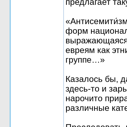
предлагает та
«Антисемити́зм 
форм национал
выражающаяся 
евреям как этн
группе…»
Казалось бы, да
здесь-то и зар
нарочито прир
различные кате