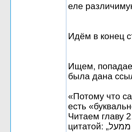
еле различиму
Идём в конец с
Ищем, попадаем
была дана ссыл
«Потому что с
есть «буквальн
Читаем главу 
цитатой: „ונפש השנית בישראל היא חלק אלו-ה ממעל