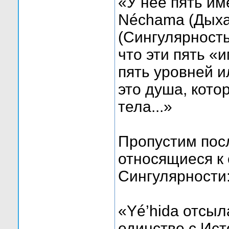
«У неё пять имё
Néchama (Дыхан
(Сингулярность
что эти пять 
пять уровней и
это душа, кото
тела...»
Пропустим пос
относящиеся к 
Сингулярности
«Yé’hida отсыл
единстве с Ист