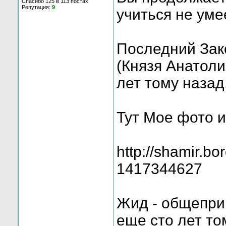
Спасибо 125 в 113 постах
Репутация:
9
учиться не уме
Последний Зако
(Князя Анатоли
лет тому назад
Тут Мое фото и
http://shamir.b
1417344627
Жид - общепри
еще сто лет т