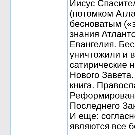
Иисус Спасите
(потомком Атл
бесноватым («
знания Атланто
Евангелия. Бе
уничтожили и в
сатирические н
Нового Завета.
книга. Правос
Реформирована
Последнего За
И еще: соглас
являются все б