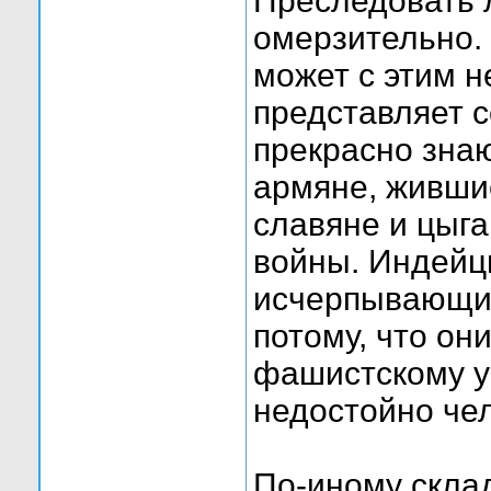
Преследовать 
омерзительно.
может с этим н
представляет 
прекрасно зна
армяне, жившие
славяне и цыг
войны. Индейц
исчерпывающие
потому, что он
фашистскому у
недостойно че
По-иному скла