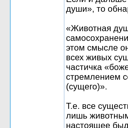
души», то обн
«Животная душ
самосохранени
этом смысле о
всех живых сущ
частичка «бож
стремлением с
(сущего)».
Т.е. все сущес
лишь животным
настоящее быд