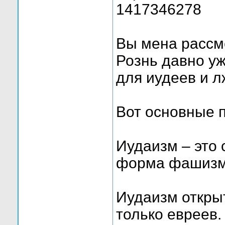
1417346278
Вы мена рассм
Рознь давно у
для иудеев и л
Вот основные 
Иудаизм – это 
форма фашиз
Иудаизм откры
только евреев