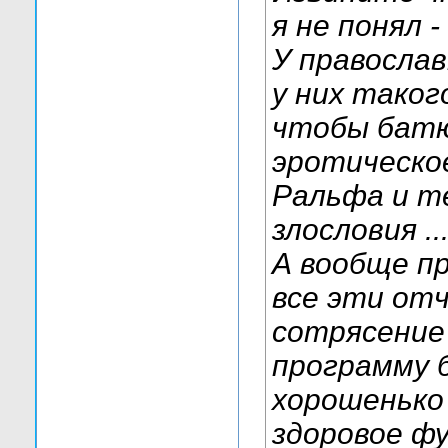
я не понял 
У православ
у них таког
чтобы батю
эротическо
Ральфа и те
злословия ..
А вообще пр
все эти от
сотрясение 
программу б
хорошенько
здоровое ф