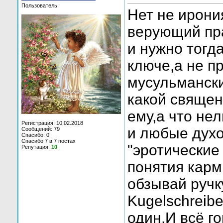
Пользователь
Нет не ирони
верующий пра
и нужно тогд
ключе,а не п
мусульмански
какой священ
ему,а что не
Регистрация: 10.02.2018
и любые духо
Сообщений: 79
Спасибо: 0
Спасибо 7 в 7 постах
"эротические
Репутация:
10
понятия карм
обзывай ручк
Kugelschreibe
один.И всё г