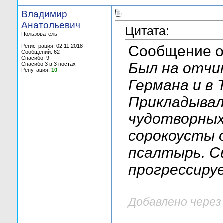
Владимир
Анатольевич
Цитата:
Пользователь
Регистрация: 02.11.2018
Сообщение 
Сообщений: 62
Спасибо: 9
Был на отчи
Спасибо 3 в 3 постах
Репутация:
10
Германа и в 
Прикладывал
чудотворных
сорокоусты 
псалтырь. С
прогрессиру
Добавлено через