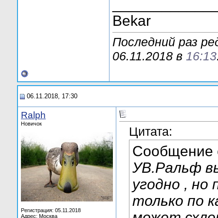
____________
Bekar
Последний раз р
06.11.2018 в
16:13
06.11.2018, 17:30
Ralph
Новичок
Цитата:
Сообщение
УВ.Ральф в
угодно , но
только по к
Регистрация: 05.11.2018
может схло
Адрес: Москва