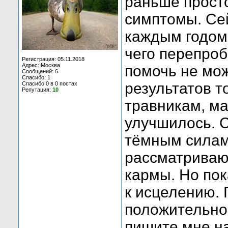
раньше прост
симптомы. Се
каждым годом
чего перепро
Регистрация: 05.11.2018
Адрес: Москва
помочь не мо
Сообщений: 6
Спасибо: 1
результатов т
Спасибо 0 в 0 постах
Репутация:
10
травникам, ма
улучшилось. С
тёмным силам
рассматриваю 
кармы. Но пок
к исцелению. 
положительном
пишите мне на