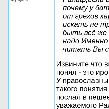
Репутация:
10
почему у ба
от грехов к
искать не т
быть всё же
надо.Именно
читать Вы са
Извините что в
понял - это ир
У православных
такого понятия
послал в пеше
уважаемого Ра