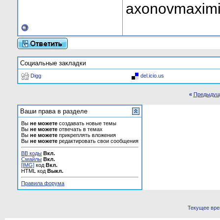
axonovmaximi
Социальные закладки
Digg
del.icio.us
«
Предыдущ
Ваши права в разделе
Вы
не можете
создавать новые темы
Вы
не можете
отвечать в темах
Вы
не можете
прикреплять вложения
Вы
не можете
редактировать свои сообщения
BB коды
Вкл.
Смайлы
Вкл.
[IMG]
код
Вкл.
HTML код
Выкл.
Правила форума
Текущее вр