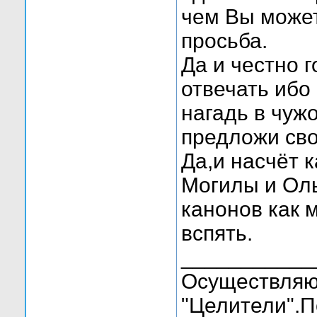
чем Вы может
просьба.
Да и честно 
отвечать ибо
нагадь в чуж
предложи свои
Да,и насчёт 
Могилы и Оль
канонов как 
вспять.
___________
Осуществляю
"Целители".П