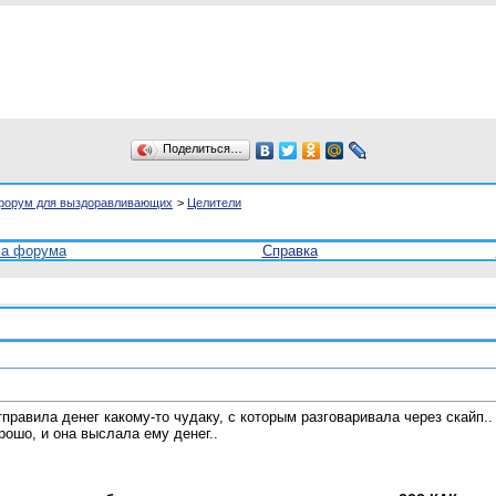
Поделиться…
форум для выздоравливающих
>
Целители
ла форума
Справка
правила денег какому-то чудаку, с которым разговаривала через скайп..
рошо, и она выслала ему денег..