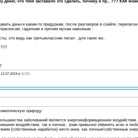
у денег, что тебя заставило это сделать, почему и пр.. ??? КАК мож
авать деньги каким-то придуркам, после разговоров в скайпе, переписки
трасенсам, гадалкам и прочим мухам навозным..
ты, это ведь как третьеклассник писал.. для таких же..
 ???
?
 12.07.2019 в
02:55
..
оматическую природу:
большинства заболеваний является энергоинформационное воздействие.
нешнее воздействие, так и личное.. (нам привычно обвинять всех и любо
вием (собственные наработки) ничто иное, как личные/собственные эн