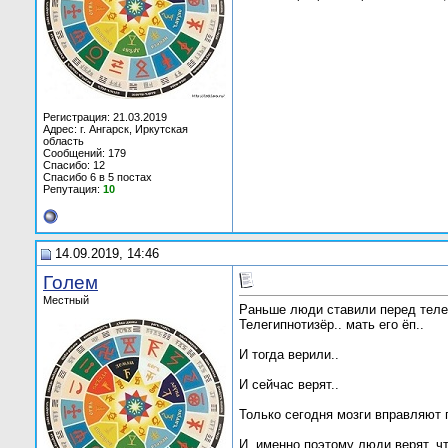
Регистрация: 21.03.2019
Адрес: г. Ангарск, Иркутская
область
Сообщений: 179
Спасибо: 12
Спасибо 6 в 5 постах
Репутация:
10
14.09.2019, 14:46
Голем
Местный
Раньше люди ставили перед телев
Телегипнотизёр.. мать его ёп..
И тогда верили..
И сейчас верят..
Только сегодня мозги вправляют по
И, именно поэтому люди верят, что