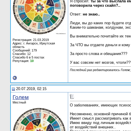
Я спросил:
ты за что выслала ем
поговорила через скайп?..
Ответ:
не знаю..
Люди, вы до каких пор будете отд
Каким-то шаманам, колдунам, экс
Вы внимательно почитайте их текс
Регистрация: 21.03.2019
Адрес: г. Ангарск, Иркутская
За ЧТО вы отдаете деньги и кому
область
Сообщений: 179
За просто слова и обещания???
Спасибо: 12
Спасибо 6 в 5 постах
Репутация:
10
У вас совсем нет мозгов, чтоли??
Последний раз редактировалось Голем;
20.07.2019, 02:15
Голем
Местный
О заболеваниях, имеющих психос
Несомненно, основной причиной 
Имеет смысл рассматривать как в
Имею ввиду под личным воздейст
от воздействий внешних..