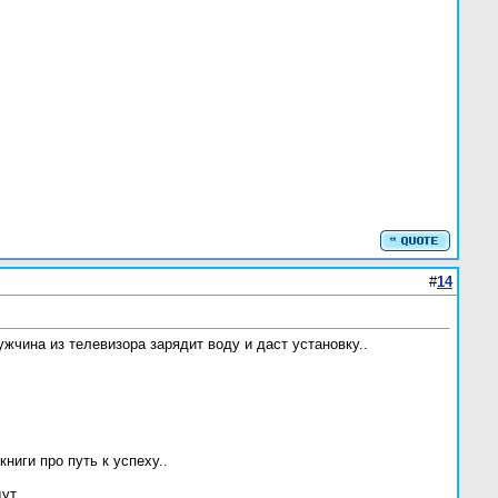
#
14
жчина из телевизора зарядит воду и даст установку..
ниги про путь к успеху..
ут..