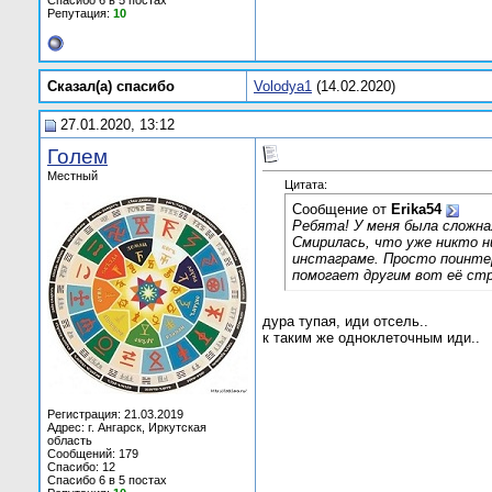
Спасибо 6 в 5 постах
Репутация:
10
Сказал(а) cпасибо
Volodya1
(14.02.2020)
27.01.2020, 13:12
Голем
Местный
Цитата:
Сообщение от
Erika54
Ребята! У меня была сложна
Смирилась, что уже никто ни
инстаграме. Просто поинтер
помогает другим вот её стр
дура тупая, иди отсель..
к таким же одноклеточным иди..
Регистрация: 21.03.2019
Адрес: г. Ангарск, Иркутская
область
Сообщений: 179
Спасибо: 12
Спасибо 6 в 5 постах