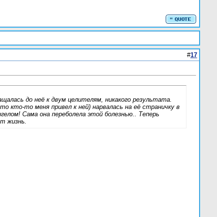
#
17
ащалась до неё к двум целителям, никакого результата.
то кто-то меня привел к ней) нарвалась на её страничку в
гелом! Сама она переболела этой болезнью.. Теперь
т жизнь.