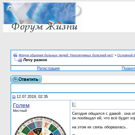
Форум общения больных людей. Неизлечимых болезней нет!
>
Основной 
Лечу разное
Регистрация
Прави
12.07.2019, 02:35
Голем
Местный
Сегодня общался с дамой.. она от
он пообещал ей, что всё будет хо
на этом их связь оборвалась..