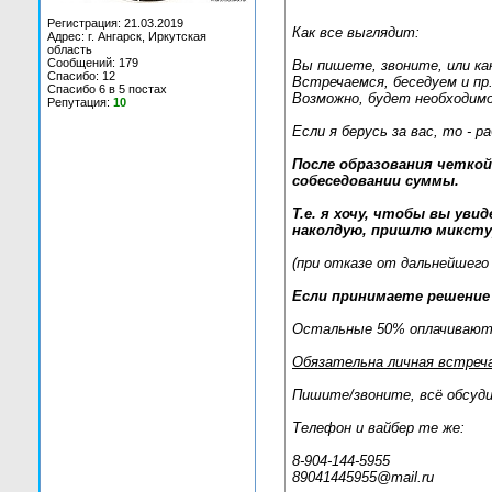
Регистрация: 21.03.2019
Как все выглядит:
Адрес: г. Ангарск, Иркутская
область
Сообщений: 179
Вы пишете, звоните, или как
Спасибо: 12
Встречаемся, беседуем и пр.
Спасибо 6 в 5 постах
Возможно, будет необходимо
Репутация:
10
Если я берусь за вас, то - 
После образования четкой
собеседовании суммы.
Т.е. я хочу, чтобы вы уви
наколдую, пришлю микстуру
(при отказе от дальнейшего
Если принимаете решение 
Остальные 50% оплачиваются
Обязательна личная встреча
Пишите/звоните, всё обсуди
Телефон и вайбер те же:
8-904-144-5955
89041445955@mail.ru