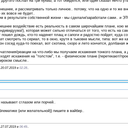
ругого послал на три буквы, а тот обиделся, или один сказал нечто утве
ешнее, и рассматривать только личное.. потому, что на одно и то же вн
 их вовсе не будет..
м в результате собственной жизни - мы сделали/заработали сами.. и ЭТ
 внешнее воздействие есть реальность в самом широчайшем плане, кою мы
ндивидуума!), которая может сильно отличаться от того, что есть на са
т пошел дождь, кто-то наденет плащ и сапоги и радостно пойдет, куда соб
дет смотреть то сериал, то в окно, крутя в тыковке мысли, типа: вот же к
 сосед куда-то поехал, вот скотина, скоро и лето кончится, долбаная жизнь, ка
ечатления/реакции на что-либо мы получаем искажения тонкого плана, а 
ходят искажения на "толстом", т.е. - физическом плане (перетекают/прое
широком смысле..
 20.07.2019 в
02:28
..
 называют сглазом или порчей..
лематике (или желательной)) пишите в вайбер..
 27.07.2019 в
06:49
..