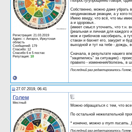
Попросту/упрощенно говоря, один д
Собственно, можно даже убрать вн
неодинаковые реакции, а у кого-то
Имею ввиду, что всё, что мы имее
а и здоровья..
(имеет смысл уточнить, что т.н.
(реальная и личная для каждого и
Регистрация: 21.03.2019
мож и грибочков насобирать, а ту
Адрес: г. Ангарск, Иркутская
стакан и бахнет его, закурит и бу
область
выходной и тут на тебе - дождь, вон
Сообщений: 179
Спасибо: 12
Спасибо 6 в 5 постах
Сначала, в результате нашего вп
Репутация:
10
"зацепились" за ситуацию) - проис
правило - изменения/болезнь, в 
Последний раз редактировалось Голем;
27.07.2019, 06:41
Голем
Местный
Можно обращаться с тем, что все
По остальной нежелательной проб
*
конечно, можно и тут писать..)
Последний раз редактировалось Голем;