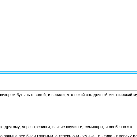
изором бутыль с водой, и верили, что некий загадочный мистический му
-другому, через тренинги, всякие коучинги, семинары, и особенно это - к
 раньше все были глупыми, а теперь они - умные.. и - типа - к успеху ид