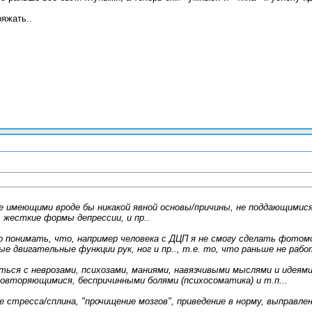
яжать..
е имеющими вроде бы никакой явной основы/причины, не поддающимис
, жесткие формы депрессии, и пр..
 понимать, что, например человека с ДЦП я не смогу сделать фотом
 двигательные функции рук, ног и пр.., т.е. то, что раньше не рабо
ься с неврозами, психозами, маниями, навязчивыми мыслями и идеями
овторяющимися, беспричинными болями (психосоматика) и т.п...
е стресса/сплина, "прочищение мозгов", приведение в норму, выправл