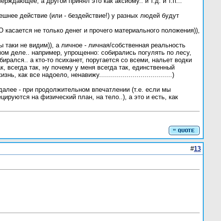
рждающее, а другой принял это как аксиому.. и т.д. и т.п...
ешнее действие (или - бездействие!) у разных людей будут
О касается не только денег и прочего материального положения)),
 таки не видим)), а личное - личная/собственная реальность
мом деле.. например, упрощенно: собирались погулять по лесу,
ирался.. а кто-то психанет, поругается со всеми, нальет водки
ак, всегда так, ну почему у меня всегда так, единственный
к все надоело, ненавижу.....................................)
далее - при продолжительном впечатлении (т.е. если мы
цируются на физический план, на тело..), а это и есть, как
#
13