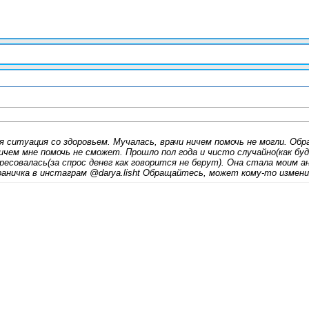
я ситуация со здоровьем. Мучалась, врачи ничем помочь не могли. Обр
чем мне помочь не сможет. Прошло пол года и чисто случайно(как буд
есовалась(за спрос денег как говорится не берут). Она стала моим ан
аничка в инстаграм @darya.lisht Обращайтесь, может кому-то измени