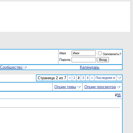
Имя
Запомнить?
Пароль
Сообщество
Календарь
Страница 2 из 7
<
1
2
3
4
>
Последняя
»
Опции темы
Опции просмотра
#
11