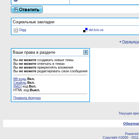
Социальные закладки
Digg
del.icio.us
«
Предыдущ
Ваши права в разделе
Вы
не можете
создавать новые темы
Вы
не можете
отвечать в темах
Вы
не можете
прикреплять вложения
Вы
не можете
редактировать свои сообщения
BB коды
Вкл.
Смайлы
Вкл.
[IMG]
код
Вкл.
HTML код
Выкл.
Правила форума
Текущее вр
Обратная
Powered b
Copyright ©2000 - 2011,