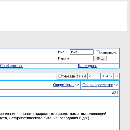
Имя
Запомнить?
Пароль
Сообщество
Календарь
Страница 3 из 4
<
1
2
3
4
>
Опции темы
Опции просмотра
#
21
доровления человека природными средствами, выполняющий
тв, натуропатического питания, голодания и др.)