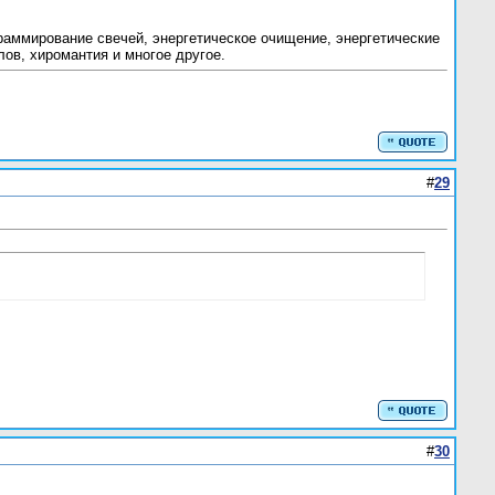
раммирование свечей, энергетическое очищение, энергетические
лов, хиромантия и многое другое.
#
29
#
30