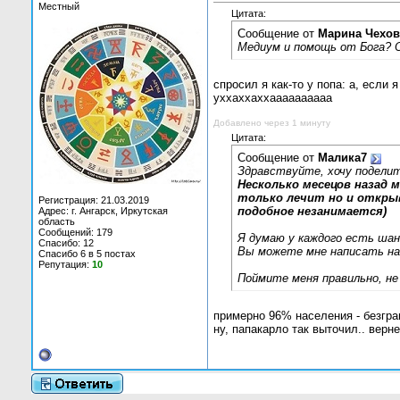
Местный
Цитата:
Сообщение от
Марина Чехов
Медиум и помощь от Бога? О
спросил я как-то у попа: а, если я
уххаххаххаааааааааа
Добавлено через 1 минуту
Цитата:
Сообщение от
Малика7
Здравствуйте, хочу поделит
Несколько месецов назад 
только лечит но и открыв
Регистрация: 21.03.2019
подобное незанимается)
Адрес: г. Ангарск, Иркутская
область
Сообщений: 179
Я думаю у каждого есть шан
Спасибо: 12
Вы можете мне написать на 
Спасибо 6 в 5 постах
Репутация:
10
Поймите меня правильно, не
примерно 96% населения - безгра
ну, папакарло так выточил.. верне