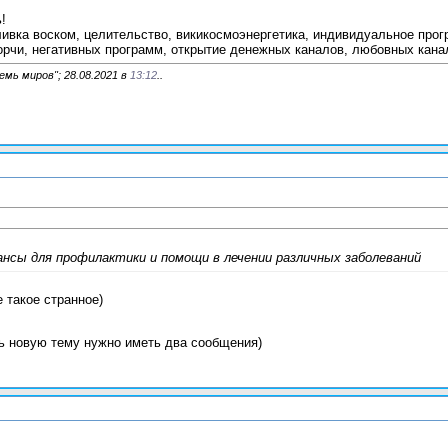
!
ливка воском, целительство, викикосмоэнергетика, индивидуальное прог
порчи, негативных программ, открытие денежных каналов, любовных кана
мь миров"; 28.08.2021 в
13:12
..
ансы для профилактики и помощи в лечении различных заболеваний
 такое странное)
ть новую тему нужно иметь два сообщения)