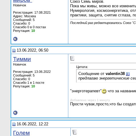
Союз Семь миров.
Новичок
Пока мы живы, можно все изменить
Нумерология, космоэнергетика, от
Регистрация: 17.08.2021
практики, защита, снятие сглаза, 
Адрес: Москва
Сообщений: 5
Последний раз редактировалось Союз "Се
Спасибо: 0
Спасибо 0 в 0 постах
Репутация:
10
13.06.2022, 06:50
Тимми
Новичок
Цитата:
Регистрация: 13.06.2022
Сообщение от
valentin38
Сообщений: 5
предлагаю энергетические се
Спасибо: 0
Спасибо 1 в 1 посте
Репутация:
10
"энерготерапевт"
что за название
Добавлено через 1 минуту
Прости чувак,просто,что бы созда
16.06.2022, 12:22
Голем