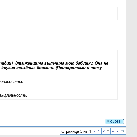
стадии). Эта женщина вылечила мою бабушку. Она не
и другие тяжëлые болезни. (Приворотами и тому
понадобится.
денциальность.
Страница 3 из 4
<
1
2
3
4
>