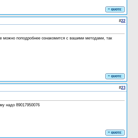
#
22
Где можно поподробнее ознакомится с вашими методами, так
#
23
ому надо 89017950076