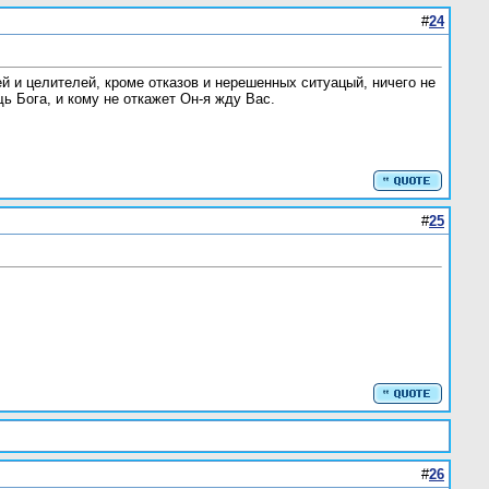
#
24
ей и целителей, кроме отказов и нерешенных ситуацый, ничего не
ь Бога, и кому не откажет Он-я жду Вас.
#
25
#
26