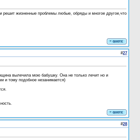
ии решит жизненные проблемы любые, обряды и многое другое,что
#
27
енщина вылечила мою бабушку. Она не только лечит но и
ми и тому подобное незанимается)
тся.
ность.
#
28