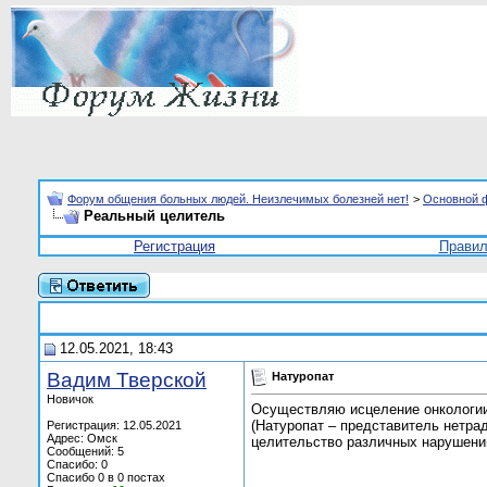
Форум общения больных людей. Неизлечимых болезней нет!
>
Основной 
Реальный целитель
Регистрация
Прави
12.05.2021, 18:43
Вадим Тверской
Натуропат
Новичок
Осуществляю исцеление онкологии
(Натуропат – представитель нетр
Регистрация: 12.05.2021
Адрес: Омск
целительство различных нарушений
Сообщений: 5
Спасибо: 0
Спасибо 0 в 0 постах