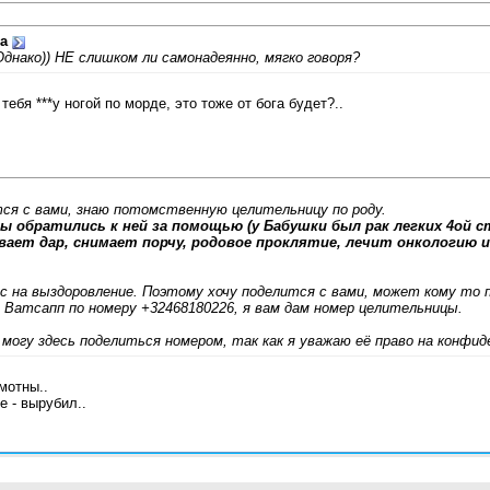
а
днако)) НЕ слишком ли самонадеянно, мягко говоря?
 тебя ***у ногой по морде, это тоже от бога будет?..
ся с вами, знаю потомственную целительницу по роду.
мы обратились к ней за помощью (у Бабушки был рак легких 4ой 
ает дар, снимает порчу, родовое проклятие, лечит онкологию 
с на выздоровление. Поэтому хочу поделится с вами, может кому то 
Ватсапп по номеру +32468180226, я вам дам номер целительницы.
 могу здесь поделиться номером, так как я уважаю еë право на конфи
мотны..
е - вырубил..