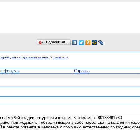
Поделиться…
форум для выздоравливающих
>
Целители
ла форума
Справка
 на любой стадии натуропатическими методами т. 89136491760
адиционной медицины, объединяющей в себе несколько направлений оз
 в работе организма человека с помощью естественных природных средс