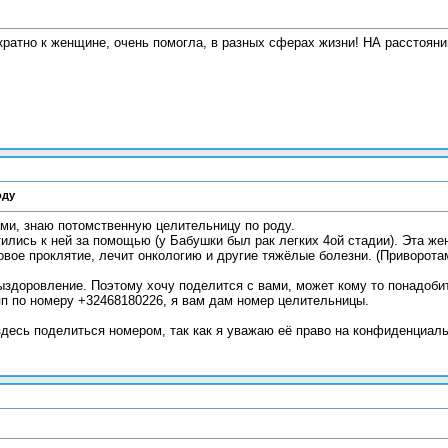
ратно к женщине, очень помогла, в разных сферах жизни! НА расстоян
оду
ами, знаю потомственную целительницу по роду.
ились к ней за помощью (у Бабушки был рак легких 4ой стадии). Эта ж
овое проклятие, лечит онкологию и другие тяжëлые болезни. (Приворота
ыздоровление. Поэтому хочу поделится с вами, может кому то понадоби
п по номеру +32468180226, я вам дам номер целительницы.
здесь поделиться номером, так как я уважаю еë право на конфиденциаль