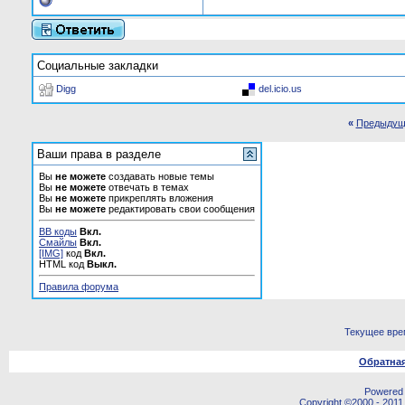
Социальные закладки
Digg
del.icio.us
«
Предыдущ
Ваши права в разделе
Вы
не можете
создавать новые темы
Вы
не можете
отвечать в темах
Вы
не можете
прикреплять вложения
Вы
не можете
редактировать свои сообщения
BB коды
Вкл.
Смайлы
Вкл.
[IMG]
код
Вкл.
HTML код
Выкл.
Правила форума
Текущее вре
Обратная
Powered b
Copyright ©2000 - 2011,