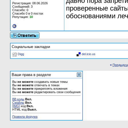
давно пора запрет
Регистрация: 08.06.2026
проверенные сайты
Сообщений: 3
Спасибо: 0
Спасибо 0 в 0 постах
обоснованиями ле
Репутация:
10
Социальные закладки
Digg
del.icio.us
«
Предыдущ
Ваши права в разделе
Вы
не можете
создавать новые темы
Вы
не можете
отвечать в темах
Вы
не можете
прикреплять вложения
Вы
не можете
редактировать свои сообщения
BB коды
Вкл.
Смайлы
Вкл.
[IMG]
код
Вкл.
HTML код
Выкл.
Правила форума