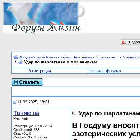
Подел
Форум общения больных людей. Неизлечимых болезней нет!
>
Основной 
Удар по шарлатанам и мошенникам
Регистрация
Правила форума
11.03.2025, 18:01
Таняюша
Удар по шарлатана
Местный
В Госдуму вносят
Регистрация: 07.05.2024
Сообщений: 653
эзотерических ус
Спасибо: 0
Спасибо 3 в 3 постах