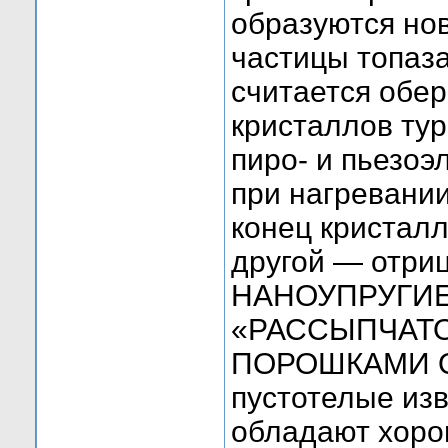
образуются но
частицы топаза
считается обе
кристаллов ту
пиро- и пьезоэ
при нагревании
конец кристал
другой — отри
НАНОУПРУГИЕ
«РАССЫПЧАТО
ПОРОШКАМИ Об
пустотелые из
обладают хоро