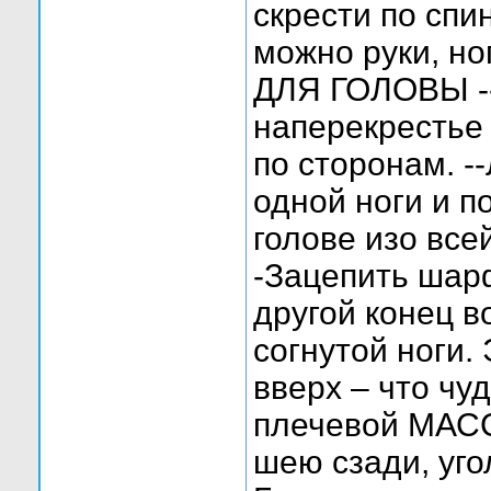
скрести по спи
можно руки, но
ДЛЯ ГОЛОВЫ --
наперекрестье 
по сторонам. 
одной ноги и п
голове изо все
-Зацепить шарф
другой конец в
согнутой ноги.
вверх – что чу
плечевой МАСС
шею сзади, уго