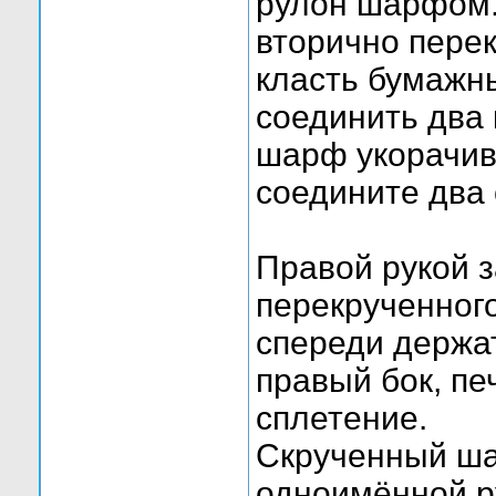
рулон шарфом
вторично пере
класть бумажн
соединить два 
шарф укорачив
соедините два
Правой рукой з
перекрученног
спереди держат
правый бок, пе
сплетение.
Скрученный шар
одноимённой р