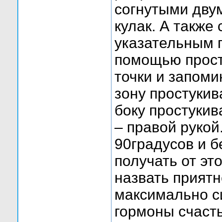
согнутыми дву
кулак. А также
указательным п
помощью прост
точки и запоми
зону простукив
боку простукив
– правой рукой
90градусов и б
получать от эт
назвать прият
максимально си
гормоны счасть