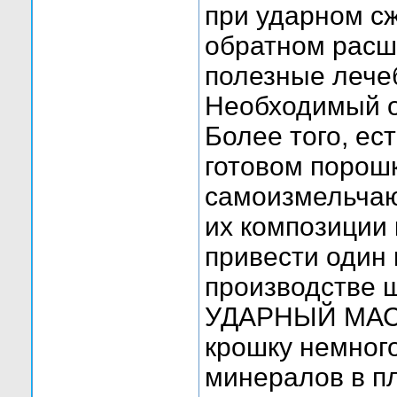
при ударном сж
обратном расш
полезные лече
Необходимый о
Более того, ес
готовом порошк
самоизмельчаю
их композиции 
привести один
производстве 
УДАРНЫЙ МАС
крошку немног
минералов в п