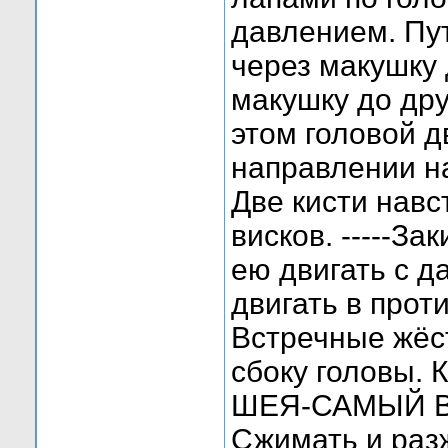
давлением. Пут
через макушку 
макушку до дру
этом головой д
направлении н
Две кисти навс
висков. -----За
ею двигать с д
двигать в прот
Встречные жёс
сбоку головы. 
ШЕЯ-САМЫЙ 
Сжимать и разж