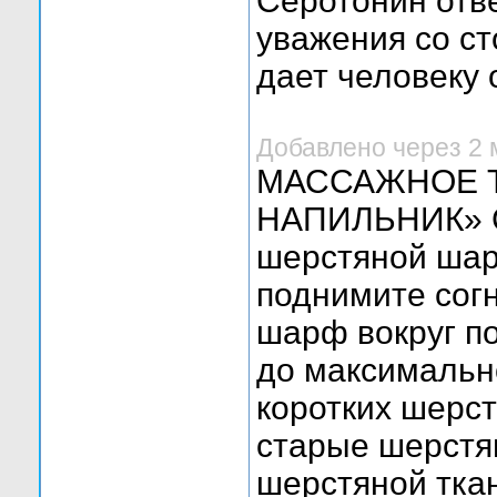
Серотонин отве
уважения со с
дает человеку
Добавлено через 2
МАССАЖНОЕ 
НАПИЛЬНИК» С
шерстяной шар
поднимите согн
шарф вокруг п
до максимальн
коротких шерс
старые шерстя
шерстяной ткан