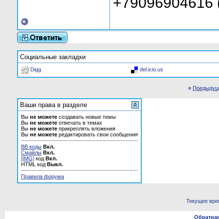
+79096904616 (
Социальные закладки
Digg
del.icio.us
«
Предыдущ
Ваши права в разделе
Вы
не можете
создавать новые темы
Вы
не можете
отвечать в темах
Вы
не можете
прикреплять вложения
Вы
не можете
редактировать свои сообщения
BB коды
Вкл.
Смайлы
Вкл.
[IMG]
код
Вкл.
HTML код
Выкл.
Правила форума
Текущее вре
Обратная