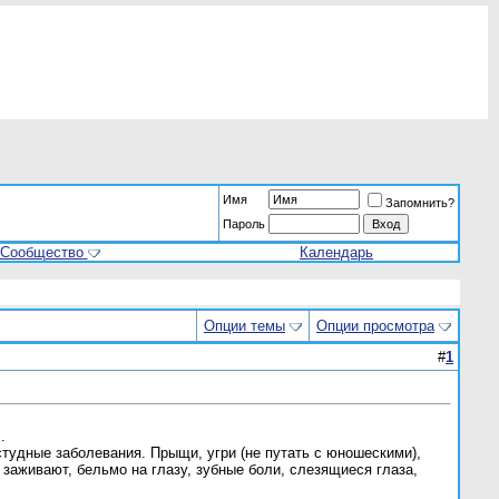
Имя
Запомнить?
Пароль
Сообщество
Календарь
Опции темы
Опции просмотра
#
1
.
студные заболевания. Прыщи, угри (не путать с юношескими),
 заживают, бельмо на глазу, зубные боли, слезящиеся глаза,