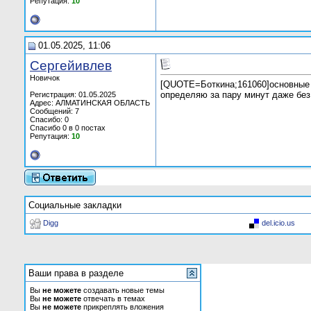
Репутация:
10
01.05.2025, 11:06
Сергейивлев
Новичок
[QUOTE=Боткина;161060]основные 
определяю за пару минут даже без
Регистрация: 01.05.2025
Адрес: АЛМАТИНСКАЯ ОБЛАСТЬ
Сообщений: 7
Спасибо: 0
Спасибо 0 в 0 постах
Репутация:
10
Социальные закладки
Digg
del.icio.us
Ваши права в разделе
Вы
не можете
создавать новые темы
Вы
не можете
отвечать в темах
Вы
не можете
прикреплять вложения