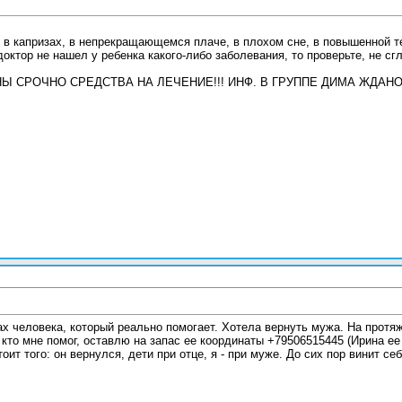
, в капризах, в непрекращающемся плаче, в плохом сне, в повышенной т
доктор не нашел у ребенка какого-либо заболевания, то проверьте, не сг
ЖНЫ СРОЧНО СРЕДСТВА НА ЛЕЧЕНИЕ!!! ИНФ. В ГРУППЕ ДИМА ЖДА
ах человека, который реально помогает. Хотела вернуть мужа. На протя
, кто мне помог, оставлю на запас ее координаты +79506515445 (Ирина ее 
оит того: он вернулся, дети при отце, я - при муже. До сих пор винит се