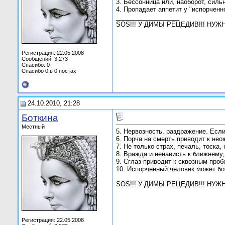
3. Бессонница или, наоборот, силь
4. Пропадает аппетит у "испорченн
__________________
SOS!!! У ДИМЫ РЕЦЕДИВ!!! НУ
Регистрация: 22.05.2008
Сообщений: 3,273
Спасибо: 0
Спасибо 0 в 0 постах
24.10.2010, 21:28
Боткина
Местный
5. Нервозность, раздражение. Если
6. Порча на смерть приводит к н
7. Не только страх, печаль, тоска
8. Вражда и ненависть к ближнему
9. Сглаз приводит к сквозным про
10. Испорченный человек может боя
__________________
SOS!!! У ДИМЫ РЕЦЕДИВ!!! НУ
Регистрация: 22.05.2008