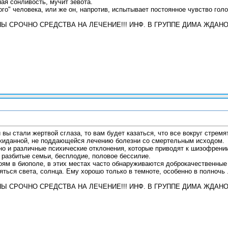
ная сонливость, мучит зевота.
ого" человека, или же он, напротив, испытывает постоянное чувство голо
ЖНЫ СРОЧНО СРЕДСТВА НА ЛЕЧЕНИЕ!!! ИНФ. В ГРУППЕ ДИМА ЖДА
 вы стали жертвой сглаза, то вам будет казаться, что все вокруг стремя
еожиданной, не поддающейся лечению болезни со смертельным исходом.
, но и различные психические отклонения, которые приводят к шизофрени
, разбитые семьи, бесплодие, половое бессилие.
боям в биополе, в этих местах часто обнаруживаются доброкачественные
ться света, солнца. Ему хорошо только в темноте, особенно в полночь 
ЖНЫ СРОЧНО СРЕДСТВА НА ЛЕЧЕНИЕ!!! ИНФ. В ГРУППЕ ДИМА ЖДА