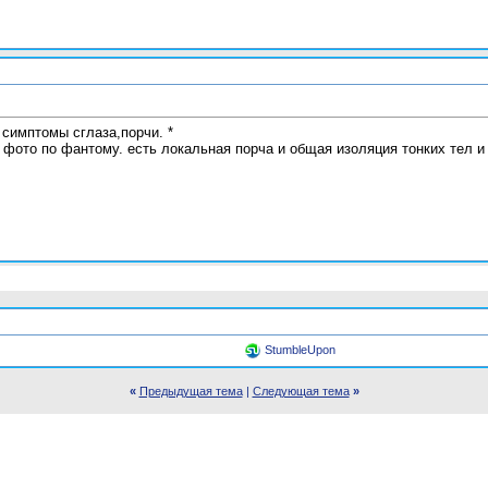
симптомы сглаза,порчи. *
 фото по фантому. есть локальная порча и общая изоляция тонких тел и
StumbleUpon
«
Предыдущая тема
|
Следующая тема
»