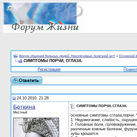
Форум общения больных людей. Неизлечимых болезней нет!
>
Основной 
СИМПТОМЫ ПОРЧИ, СГЛАЗА.
Регистрация
Прави
24.10.2010, 21:28
Боткина
СИМПТОМЫ ПОРЧИ, СГЛАЗА.
Местный
основные симптомы сглаза,порчи. 
1. Недомогание, слабость, ощущени
2. Головные боли, головокружение,
различные кожные болезни, фурунку
зубы крошатся.