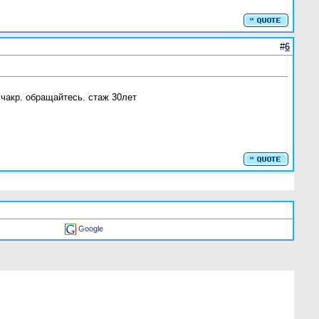
#
6
 чакр. обращайтесь. стаж 30лет
Google