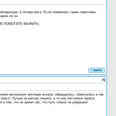
емпературе, в потере веса. Если появились такие симптомы,
лажен ли он.
НОВ.ПОМОГИТЕ ВЫЖИТЬ,
#
5
жении нескольких месяцев искала, обращалась, обжигалась и так
зовут). Лучше на ватсап пишите, а то она постоянно занята.
бя в том, что не ценил нас, что чуть семью не разрушил.