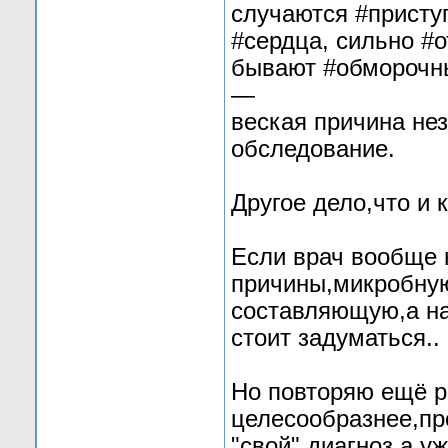
случаются #присту
#сердца, сильно #
бывают #обморочны
—
веская причина не
обследование.
Другое дело,что и 
Если врач вообще 
причины,микробну
составляющую,а на
стоит задуматься..
Но повторяю ещё р
целесообразнее,пр
"свой" диагноз,а у