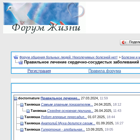
Подел
Форум общения больных людей. Неизлечимых болезней нет!
>
Болезни и 
Правильное лечение сердечно-сосудистых заболеваний
Регистрация
Правила форума
doctornature
Правильное лечение...
27.03.2024,
11:59
Таняюша
Самым главным показателем...
24.04.2025,
18:12
Таняюша
Сегодня основная причина...
26.04.2025,
11:43
Таняюша
Робот впервые пересадил...
01.07.2025,
18:44
Таняюша
Анатолий Муха делится своим...
01.09.2025,
16:27
Таняюша
Гипертония - глобальная...
13.09.2025,
19:05