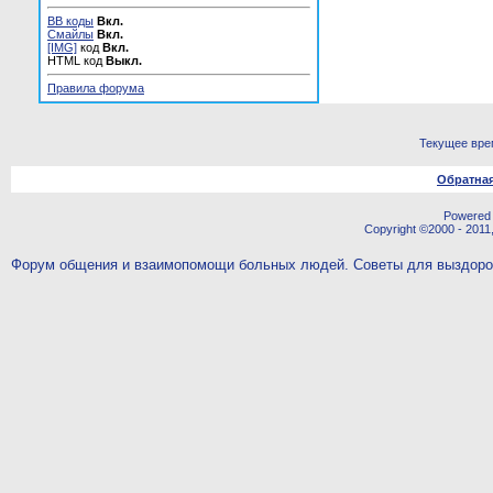
BB коды
Вкл.
Смайлы
Вкл.
[IMG]
код
Вкл.
HTML код
Выкл.
Правила форума
Текущее вре
Обратная
Powered b
Copyright ©2000 - 2011,
Форум общения и взаимопомощи больных людей. Советы для выздор