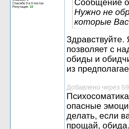
Сообщение 
Спасибо 0 в 0 постах
Репутация:
10
Нужно не об
которые Вас
Здравствуйте. 
позволяет с н
обиды и обидч
из предполага
Добавлено через 59
Психосоматика:
опасные эмоции
делать, если в
прощай, обида