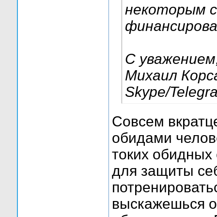
некоторым с
финансирова
С уважением
Михаил Корс
Skype/Telegr
Совсем вкратце
обидами челов
токих обидных 
для защиты себ
потренироватьс
выскажешься об