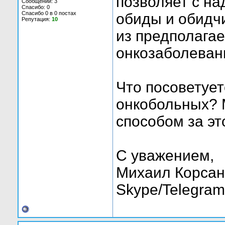
позволяет с н
Сообщений: 3
Спасибо: 0
Спасибо 0 в 0 постах
обиды и обидч
Репутация:
10
из предполага
онкозаболевани
Что посоветуете
онкобольных? 
способом за э
С уважением,
Михаил Корсан
Skype/Telegram