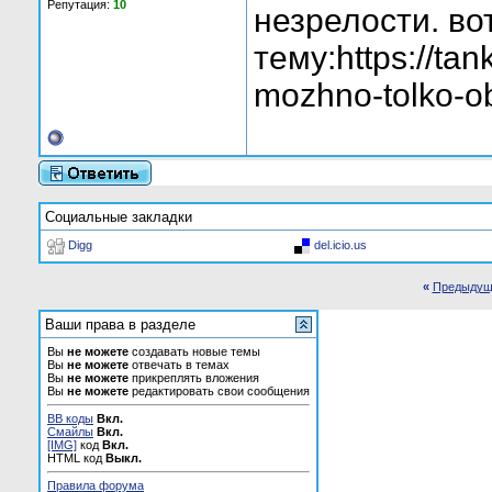
Репутация:
10
незрелости. во
тему:https://ta
mozhno-tolko-ob
Социальные закладки
Digg
del.icio.us
«
Предыдущ
Ваши права в разделе
Вы
не можете
создавать новые темы
Вы
не можете
отвечать в темах
Вы
не можете
прикреплять вложения
Вы
не можете
редактировать свои сообщения
BB коды
Вкл.
Смайлы
Вкл.
[IMG]
код
Вкл.
HTML код
Выкл.
Правила форума