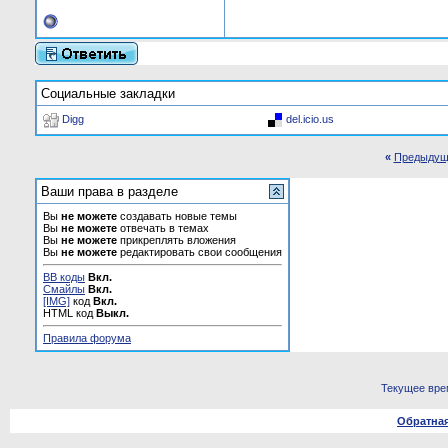
Социальные закладки
Digg
del.icio.us
«
Предыдущ
Ваши права в разделе
Вы
не можете
создавать новые темы
Вы
не можете
отвечать в темах
Вы
не можете
прикреплять вложения
Вы
не можете
редактировать свои сообщения
BB коды
Вкл.
Смайлы
Вкл.
[IMG]
код
Вкл.
HTML код
Выкл.
Правила форума
Текущее вре
Обратная