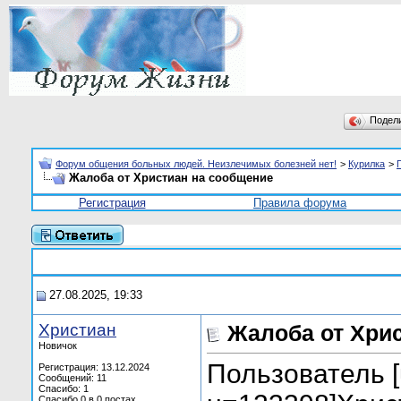
Подел
Форум общения больных людей. Неизлечимых болезней нет!
>
Курилка
>
Жалоба от Христиан на сообщение
Регистрация
Правила форума
27.08.2025, 19:33
Христиан
Жалоба от Хри
Новичок
Пользователь [u
Регистрация: 13.12.2024
Сообщений: 11
Спасибо: 1
Спасибо 0 в 0 постах