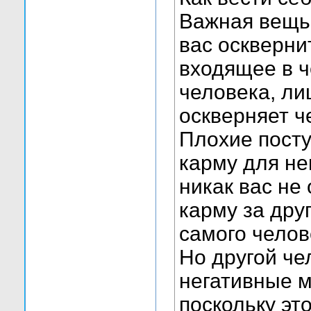
Важная вещь 
вас осквернит
входящее в ч
человека, ли
оскверняет ч
Плохие посту
карму для нег
никак вас не
карму за дру
самого челов
Но другой че
негативные м
поскольку эт