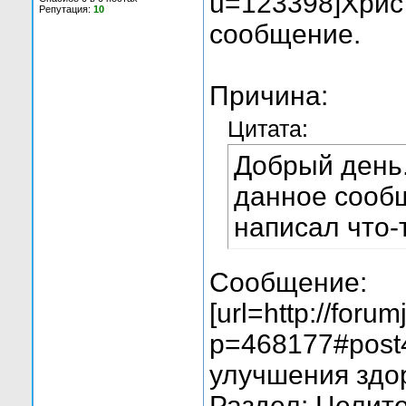
u=123398]Христ
Репутация:
10
сообщение.
Причина:
Цитата:
Добрый день.
данное сообщ
написал что-
Сообщение:
[url=http://foru
p=468177#post
улучшения здор
Раздел: Целит