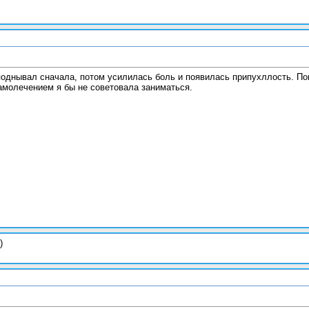
поднывал сначала, потом усилилась боль и появилась припухллость. Пош
самолечением я бы не советовала заниматься.
)