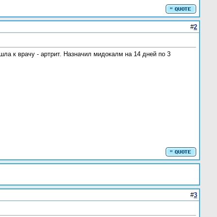
#
2
ла к врачу - артрит. Назначил мидокалм на 14 дней по 3
#
3