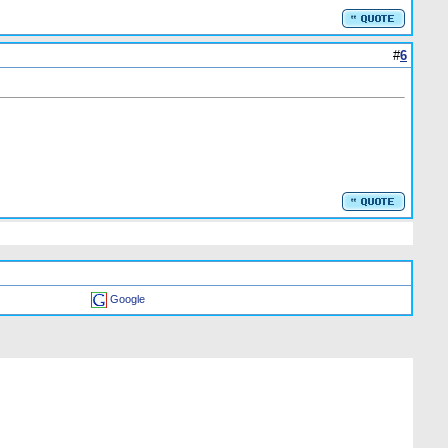
#
6
Google