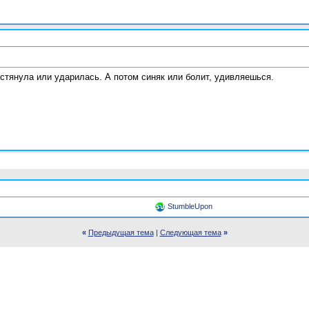
астянула или ударилась. А потом синяк или болит, удивляешься.
StumbleUpon
«
Предыдущая тема
|
Следующая тема
»