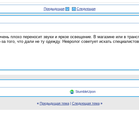
Предыдущая
Следующая
 очень плохо переносит звуки и яркое освещение. В магазине или в тран
-за того, что дали не ту одежду. Невролог советует искать специалистов
StumbleUpon
«
Предыдущая тема
|
Следующая тема
»