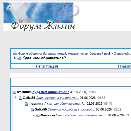
Форум общения больных людей. Неизлечимых болезней нет!
>
Основной 
Куда нам обращаться?
Регистрация
Прави
Фоминка
Куда нам обращаться?
31.05.2026,
05:55
Galka55
Это похоже на сенсорную...
01.06.2026,
04:35
Фоминка
А как проходят занятия?...
02.06.2026,
08:40
Galka55
Занятия проходят в игровой...
03.06.2026,
05:29
Фоминка
Спасибо большое, обязательно...
04.06.2026,
03: