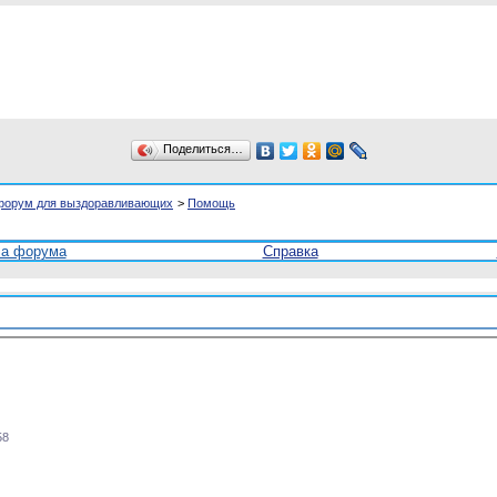
Поделиться…
форум для выздоравливающих
>
Помощь
ла форума
Справка
58