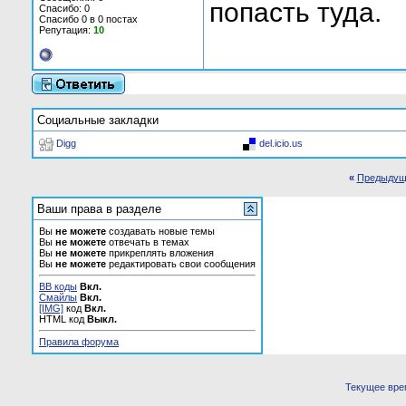
попасть туда.
Спасибо: 0
Спасибо 0 в 0 постах
Репутация:
10
Социальные закладки
Digg
del.icio.us
«
Предыдущ
Ваши права в разделе
Вы
не можете
создавать новые темы
Вы
не можете
отвечать в темах
Вы
не можете
прикреплять вложения
Вы
не можете
редактировать свои сообщения
BB коды
Вкл.
Смайлы
Вкл.
[IMG]
код
Вкл.
HTML код
Выкл.
Правила форума
Текущее вре