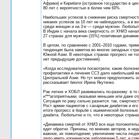
Африки) и Кирибати (островное государство в цен
80 лет с вероятностью в более чем 60%.
Наибольших успехов в снижении риска смертност
никаких успехов за 10 лет не наблюдалось, а в 
среди женщин и на 3-е — среди мужчин. Любопыт
В Индии с начала века смертность от ХНИЗ начала
27 странах для мужчин (15%) позитивная динамик
В целом, по сравнению с 2001–2010 годами, прим
тенденция была заметна во многих западных стра
Южной Азии. В некоторых странах прогресс не тол
нет предыдущие достижения).
«Когда исследователи посмотрели, какие болезни
профилактики и лечения ССЗ дало наибольший вк
Центральной Азии. Но тут можно предположить эф
рассказывает биолог Ирина Якутенко.
Рак легких и ХОБЛ развивались по-разному: в то
н***агоприятными, оказывая меньшее или даже от
Ситуация по раку сильно разнится: так, смертнос
Рост армии пациентов с сахарным диабетом и ег
итоге прогресс в борьбе с ишемической болезнь
диабета. Любопытно и то, что в некоторых стран
«Динамика смертей от ХНИЗ все еще положительна
едет обратно. Причины, по мнению авторов, в не
важное, их помолодение; увеличение числа людей
дело иметь хроническое заболевание 5 лет, и со