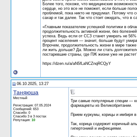
Более того, похоже, что медицинские возможност
сердце, но это все не поможет, если больше пол
проблемой, пока никто не придумал. Потому что 
сахар и так далее. Так что стоит ожидать, что 
«Главным показателем успешной политики в обла
продолжительность активной жизни, без болезне
успеха. Ведь если от ССЗ станет умирать не 56% 
процент населения — значит, больше будут умират
Впрочем, продолжительность жизни в мире также 
ли жить дольше? Да. Можно ли стать долгожителе
постаревшие страны, где ПЖ жизни уже не растет
https://dzen.ru/a/aN5fLaNCZnqRCQyY
06.10.2025, 13:27
Таняюша
Местный
Три самые популярные специи — ко
фармацевты из Великобритании.
Регистрация: 07.05.2024
Сообщений: 653
Спасибо: 0
Прием куркумы, корицы и имбиря в
Спасибо 3 в 3 постах
Репутация:
10
Так, корица содержит коричный ал
гипертонией и инфекциями.