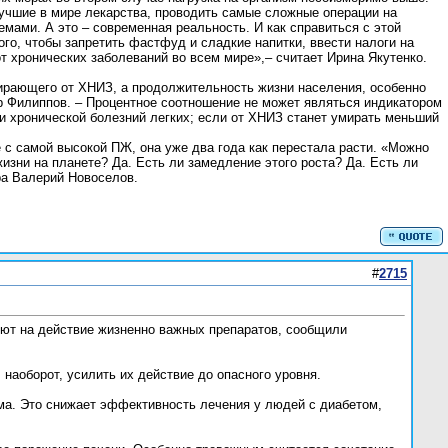
лучшие в мире лекарства, проводить самые сложные операции на
мами. А это – современная реальность. И как справиться с этой
го, чтобы запретить фастфуд и сладкие напитки, ввести налоги на
т хронических заболеваний во всем мире»,– считает Ирина Якутенко.
мирающего от ХНИЗ, а продолжительность жизни населения, особенно
р Филиппов. – Процентное соотношение не может являться индикатором
ли хронической болезний легких; если от ХНИЗ станет умирать меньший
 с самой высокой ПЖ, она уже два года как перестала расти. «Можно
зни на планете? Да. Есть ли замедление этого роста? Да. Есть ли
ра Валерий Новоселов.
#
2715
яют на действие жизненно важных препаратов, сообщили
наоборот, усилить их действие до опасного уровня.
зма. Это снижает эффективность лечения у людей с диабетом,