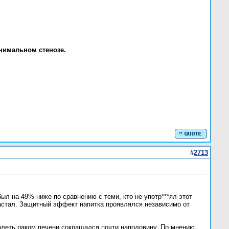
нимальном стенозе.
#
2713
ыл на 49% ниже по сравнению с теми, кто не употр***ял этот
зрастал. Защитный эффект напитка проявлялся независимо от
олеть раком печени сокращался почти наполовину. По мнению