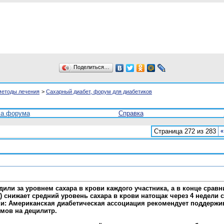
Поделиться…
методы лечения
>
Сахарный диабет, форум для диабетиков
ла форума
Справка
Страница 272 из 283
«
или за уровнем сахара в крови каждого участника, а в конце сравн
) снижает средний уровень сахара в крови натощак через 4 недели 
и: Американская диабетическая ассоциация рекомендует поддержив
ммов на децилитр.