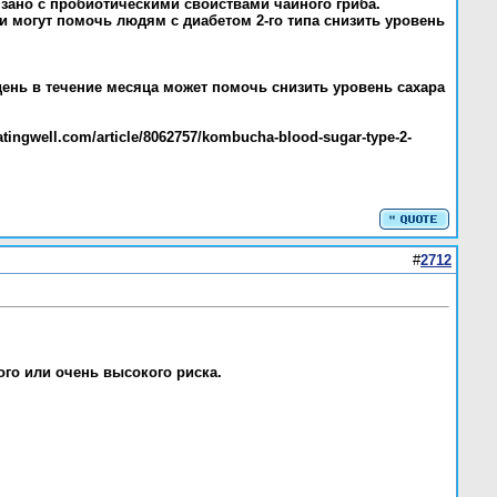
язано с пробиотическими свойствами чайного гриба.
ки могут помочь людям с диабетом 2-го типа снизить уровень
 день в течение месяца может помочь снизить уровень сахара
atingwell.com/article/8062757/kombucha-blood-sugar-type-2-
#
2712
го или очень высокого риска.