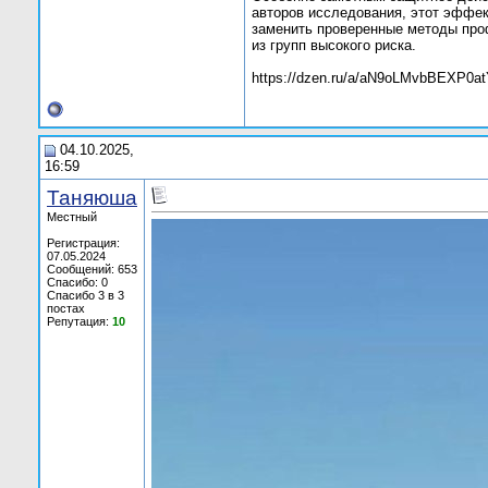
авторов исследования, этот эффек
заменить проверенные методы про
из групп высокого риска.
https://dzen.ru/a/aN9oLMvbBEXP0
04.10.2025,
16:59
Таняюша
Местный
Регистрация:
07.05.2024
Сообщений: 653
Спасибо: 0
Спасибо 3 в 3
постах
Репутация:
10