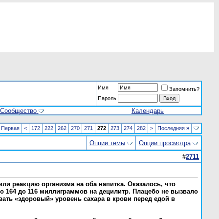
Имя
Запомнить?
Пароль
Сообщество
Календарь
Первая
<
172
222
262
270
271
272
273
274
282
>
Последняя
»
Опции темы
Опции просмотра
#
2711
или реакцию организма на оба напитка. Оказалось, что
со 164 до 116 миллиграммов на децилитр. Плацебо не вызвало
ать «здоровый» уровень сахара в крови перед едой в