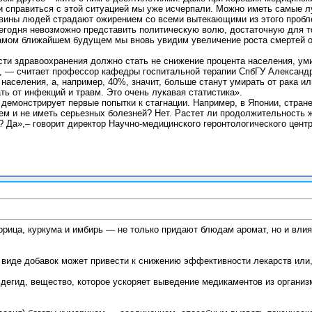
и справиться с этой ситуацией мы уже исчерпали. Можно иметь самые 
овины людей страдают ожирением со всеми вытекающими из этого пробле
сегодня невозможно представить политическую волю, достаточную для то
в самом ближайшем будущем мы вновь увидим увеличение роста смертей о
сти здравоохранения должно стать не снижение процента населения, у
й, — считает профессор кафедры госпитальной терапии СпбГУ Александ
населения, а, например, 40%, значит, больше станут умирать от рака и
ь от инфекций и травм. Это очень лукавая статистика».
демонстрирует первые попытки к стагнации. Например, в Японии, стране
м и не иметь серьезных болезней? Нет. Растет ли продолжительность жи
? Да»,– говорит директор Научно-медицинского геронтологического цент
рица, куркума и имбирь — не только придают блюдам аромат, но и вли
 виде добавок может привести к снижению эффективности лекарств или, 
ьдегид, вещество, которое ускоряет выведение медикаментов из органи