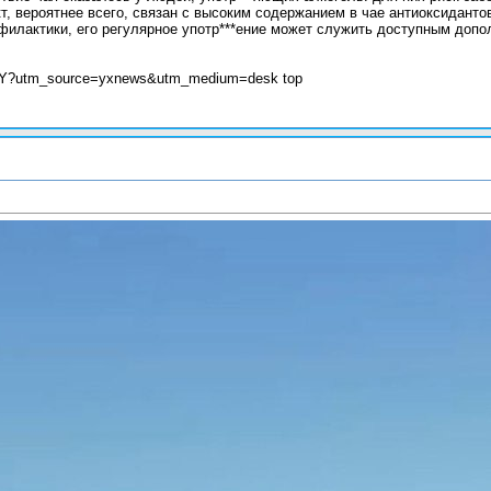
т, вероятнее всего, связан с высоким содержанием в чае антиоксиданто
филактики, его регулярное употр***ение может служить доступным доп
atY?utm_source=yxnews&utm_medium=desk top