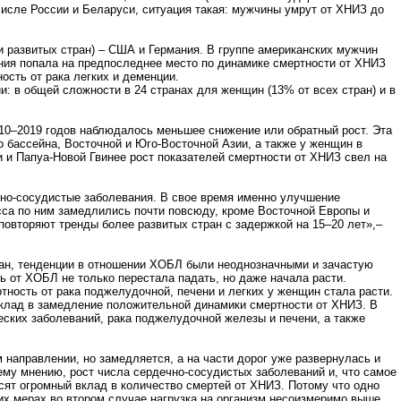
 числе России и Беларуси, ситуация такая: мужчины умрут от ХНИЗ до
 развитых стран) – США и Германия. В группе американских мужчин
ания попала на предпоследнее место по динамике смертности от ХНИЗ
сть от рака легких и деменции.
и: в общей сложности в 24 странах для женщин (13% от всех стран) и в
010–2019 годов наблюдалось меньшее снижение или обратный рост. Эта
 бассейна, Восточной и Юго-Восточной Азии, а также у женщин в
и и Папуа-Новой Гвинее рост показателей смертности от ХНИЗ свел на
чно-сосудистые заболевания. В свое время именно улучшение
сса по ним замедлились почти повсюду, кроме Восточной Европы и
повторяют тренды более развитых стран с задержкой на 15–20 лет»,–
тран, тенденции в отношении ХОБЛ были неоднозначными и зачастую
ь от ХОБЛ не только перестала падать, но даже начала расти.
ртность от рака поджелудочной, печени и легких у женщин стала расти.
вклад в замедление положительной динамики смертности от ХНИЗ. В
ских заболеваний, рака поджелудочной железы и печени, а также
 направлении, но замедляется, а на части дорог уже развернулась и
ему мнению, рост числа сердечно-сосудистых заболеваний и, что самое
сят огромный вклад в количество смертей от ХНИЗ. Потому что одно
их мерах во втором случае нагрузка на организм несоизмеримо выше.