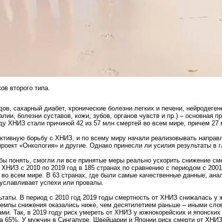
ов второго типа.
дов, сахарный диабет, хронические болезни легких и печени, нейродеге
лии, болезни суставов, кожи, зубов, органов чувств и пр.) – основная
ду ХНИЗ стали причиной 42 из 57 млн смертей во всем мире, причем 27 
 активную борьбу с ХНИЗ, и по всему миру начали реализовывать направ
проект «Онкология» и другие. Однако принесли ли усилия результаты в
бы понять, смогли ли все принятые меры реально ускорить снижение сме
ХНИЗ с 2010 по 2019 год в 185 странах по сравнению с периодом с 2001
во всем мире. В 63 странах, где были самые качественные данные, ан
буславливает успехи или провалы.
таты. В период с 2010 год 2019 годы смертность от ХНИЗ снижалась у ж
 темпы снижения оказались ниже, чем десятилетием раньше – иными сло
и. Так, в 2019 году риск умереть от ХНИЗ у южнокорейских и японских 
а 65%. У мужчин в Сингапуре, Швейцарии и Японии риск смерти от ХНИЗ