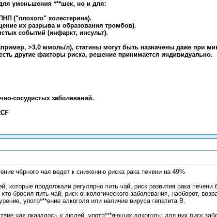
для уменьшения ***шек, но и для:
НП ("плохого" холестерина).
щение их разрыва и образования тромбов).
стых событий (инфаркт, инсульт).
ример, >3,0 ммоль/л), статины могут быть назначены даже при ми
есть другие факторы риска, решение принимается индивидуально.
чно-сосудистых заболеваний.
RCF
*ение чёрного чая ведет к снижению риска рака печени на 49%
й, которые продолжали регулярно пить чай, риск развития рака печени б
, кто бросил пить чай, риск онкологического заболевания, наоборот, во
курение, употр***ение алкоголя или наличие вируса гепатита B.
вие чая оказалось у людей, употр***яющих алкоголь: для них риск заб