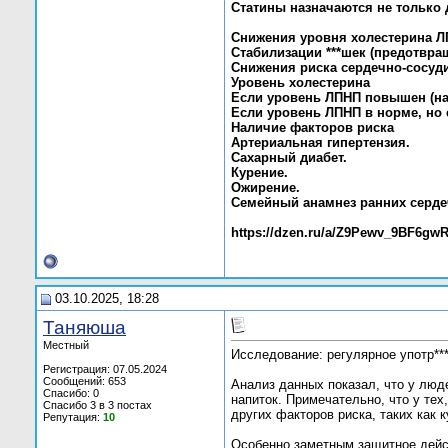
Статины назначаются не только 
Снижения уровня холестерина ЛП
Стабилизации ***шек (предотвра
Снижения риска сердечно-сосуди
Уровень холестерина
Если уровень ЛПНП повышен (нап
Если уровень ЛПНП в норме, но 
Наличие факторов риска
Артериальная гипертензия.
Сахарный диабет.
Курение.
Ожирение.
Семейный анамнез ранних серде
https://dzen.ru/a/Z9Pewv_9BF6gw
03.10.2025, 18:28
Таняюша
Местный
Исследование: регулярное употр**
Регистрация: 07.05.2024
Сообщений: 653
Анализ данных показал, что у люде
Спасибо: 0
напиток. Примечательно, что у тех
Спасибо 3 в 3 постах
других факторов риска, таких как 
Репутация:
10
Особенно заметным защитное дейст