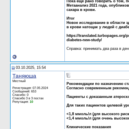
Пока ещё рано говорить о том, п
Метаанализ 2021 года, опубликов
сахара в крови.
Итог
Новое исследование в области з
в крови натощак у людей с диабе
https://translated.turbopages.org
diabetes-new-study/
Справка: принимать два раза в ден
03.10.2025, 15:54
Таняюша
Местный
Рекомендации по назначению ст
Согласно современным рекоменд
Регистрация: 07.05.2024
Сообщений: 653
Спасибо: 0
Пациенты с доказанным атероскл
Спасибо 3 в 3 постах
Репутация:
10
Для таких пациентов целевой ур
<1,8 ммоль/л (для высокого риск
<1,4 ммоль/л (для очень высоког
Клинические показания