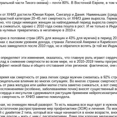
тральной части Тихого океана) – почти 80%. В Восточной Европе, в том
и от ХНИЗ достигли Южная Корея, Сингапур и Дания. Наименьших (среди
возрастной категории 20–45 лет смертность от ХНИЗ даже выросла. Герм
но, что среди немецких женщин за наблюдаемый период выросла смертно
 снижаться, однако с 2010 года снова пошла в рост. И не только в Инди
а нулевых превратилась в негативную в 2010-х
ерно в половине стран (45% для женщин и 43% для мужчин) в период 2
нах с высоким уровнем дохода, странах Латинской Америки и Карибского
ько замедлился после 2010 года, но и обратился вспять (в той же Инди
 определяют эти изменения, оказалось, что главную роль играют серде
лад в снижение смертности во всем мире, но в 2010–2019 темпы прогре
фект низкой базы и общего отставания этих регионов: фактически, они 
 время как смертность от рака легких среди мужчин снизилась в 92% с
рицательное влияние во многих ситуациях. Во многих странах смертност
ть от рака желудка или шейки матки стала заметно снижаться, а вот сме
о осложнениями (особенно, заболеваниями почек) вносят существенный 
ю сердца и инсультом сдерживался растущим бременем нейропсихиатриче
ах смертность от ХНИЗ заметно помолодела.
я, но очевиден явный разворот. То есть машина все еще едет в нужном
достаточном распространении мер профилактики (ЗОЖ) и лечения. По мо
 с диабетом 2 типа, который все чаще начинается в юном возрасте, вно
всем другое – жить с ним с десятилетиями. Даже при хороших медицинск