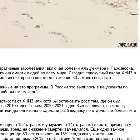
неративные заболевания, включая болезни Альцгеймера и Паркинсона,
 причина смерти людей во всем мире. Сегодня совокупный вклад ХНИЗ в
млн из них произошли до достижения 80-летнего возраста.
ленные на это программы. В России это вылилось в нацпроекты по
 глобальном смысле?
ртности от ХНИЗ или хотя бы остановить рост там, где он был.
 по 2010 годы. Период 2020–2021 годов был исключен, поскольку
алитики дополнительно сделали разблюдовку по отдельным болезням и
енщин в 152 странах и у мужчин в 147 странах (то есть, примерно у
вами, тренд на снижение смертей замедлился. Еще одно важное
женщин до 80 лет снизился на 16%, тогда как у жительниц
 составлял около 30%, а в Эсватини (маленькое государство на юге