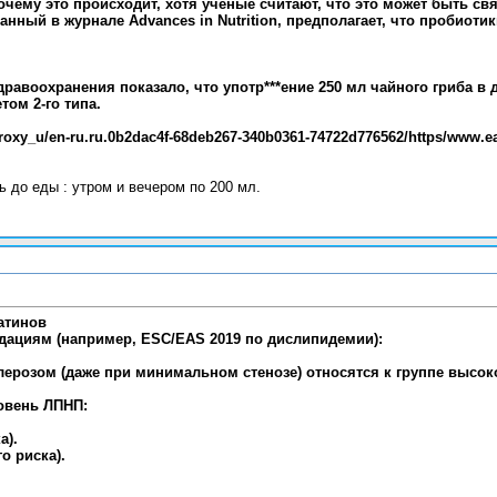
очему это происходит, хотя учёные считают, что это может быть св
анный в журнале Advances in Nutrition, предполагает, что пробиоти
дравоохранения показало, что употр***ение 250 мл чайного гриба в
том 2-го типа.
/proxy_u/en-ru.ru.0b2dac4f-68deb267-340b0361-74722d776562/https/www.e
ь до еды : утром и вечером по 200 мл.
атинов
ациям (например, ESC/EAS 2019 по дислипидемии):
ерозом (даже при минимальном стенозе) относятся к группе высоко
овень ЛПНП:
а).
о риска).