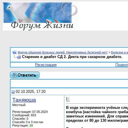
Форум общения больных людей. Неизлечимых болезней нет!
>
Болезни и 
Старение и диабет СД 2. Диета при сахарном диабете.
Регистрация
Прави
02.10.2025, 17:20
Таняюша
Местный
В ходе эксперимента учёные след
комбуча (настойка чайного гриба
Регистрация: 07.05.2024
Сообщений: 653
заметных изменений. Для справк
Спасибо: 0
пределах от 80 до 130 миллигра
Спасибо 3 в 3 постах
Репутация:
10