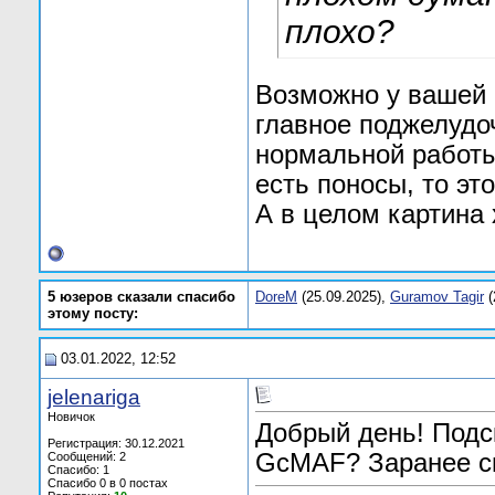
плохо?
Возможно у вашей 
главное поджелудо
нормальной работы
есть поносы, то эт
А в целом картина
5 юзеров сказали спасибо
DoreM
(25.09.2025),
Guramov Tagir
(
этому посту:
03.01.2022, 12:52
jelenariga
Новичок
Добрый день! Подс
Регистрация: 30.12.2021
GcMAF? Заранее с
Сообщений: 2
Спасибо: 1
Спасибо 0 в 0 постах