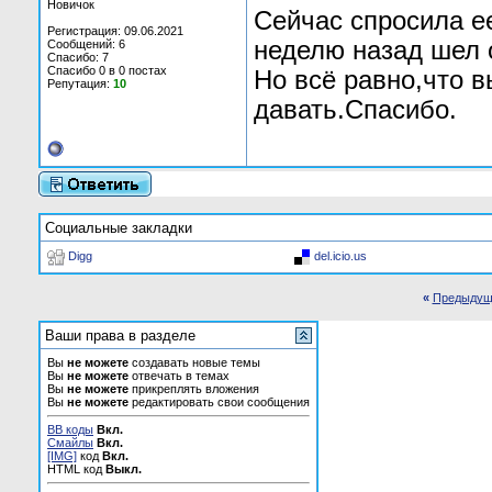
Новичок
Сейчас спросила е
Регистрация: 09.06.2021
неделю назад шел 
Сообщений: 6
Спасибо: 7
Спасибо 0 в 0 постах
Но всё равно,что в
Репутация:
10
давать.Спасибо.
Социальные закладки
Digg
del.icio.us
«
Предыдущ
Ваши права в разделе
Вы
не можете
создавать новые темы
Вы
не можете
отвечать в темах
Вы
не можете
прикреплять вложения
Вы
не можете
редактировать свои сообщения
BB коды
Вкл.
Смайлы
Вкл.
[IMG]
код
Вкл.
HTML код
Выкл.