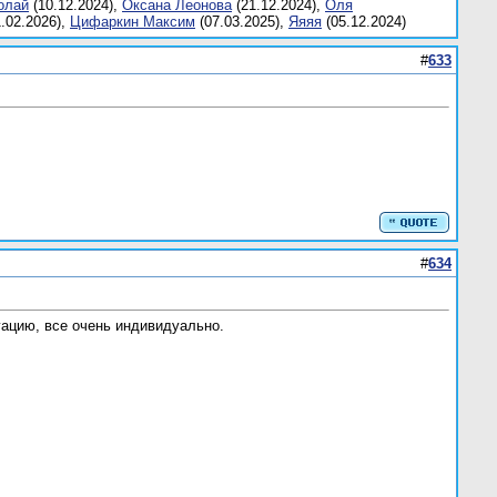
олaй
(10.12.2024),
Оксана Леонова
(21.12.2024),
Оля
.02.2026),
Цифаркин Максим
(07.03.2025),
Яяяя
(05.12.2024)
#
633
#
634
уацию, все очень индивидуально.