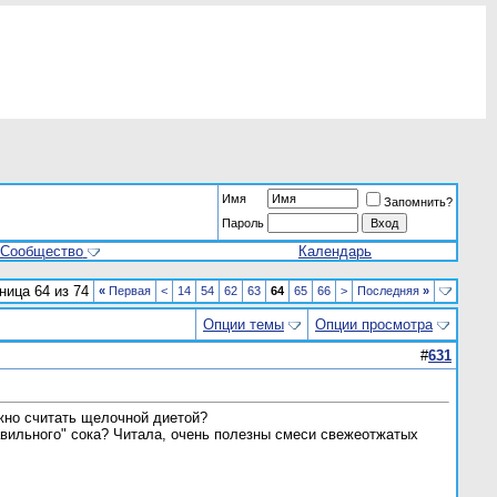
Имя
Запомнить?
Пароль
Сообщество
Календарь
ница 64 из 74
«
Первая
<
14
54
62
63
64
65
66
>
Последняя
»
Опции темы
Опции просмотра
#
631
ожно считать щелочной диетой?
равильного" сока? Читала, очень полезны смеси свежеотжатых