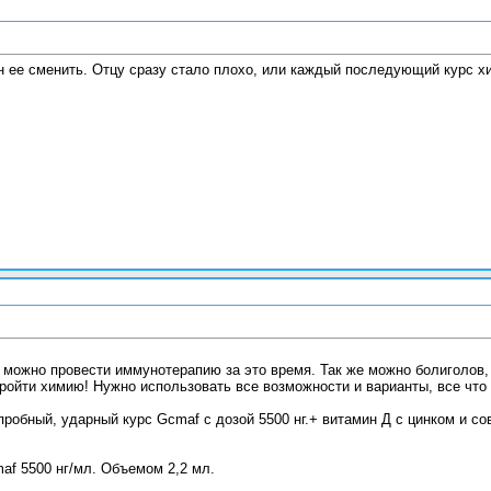
 ее сменить. Отцу сразу стало плохо, или каждый последующий курс х
 можно провести иммунотерапию за это время. Так же можно болиголов, 
пройти химию! Нужно использовать все возможности и варианты, все что
пробный, ударный курс Gcmaf с дозой 5500 нг.+ витамин Д с цинком и с
af 5500 нг/мл. Объемом 2,2 мл.