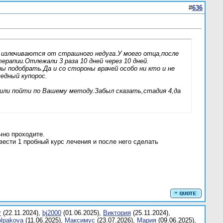
#
636
 излечиваются от страшного недуга.У моего отца,после
ерапии.Отлежали 3 раза 10 дней через 10 дней.
 подобрать.Да и со стороны врачей особо ни кто и не
едный купорос.
ли пойти по Вашему методу.Забыл сказать,стадия 4,да
чно проходите.
ести 1 пробный курс лечения и после него сделать
r
(22.11.2024),
bj2000
(01.06.2025),
Bиктория
(25.11.2024),
olpakova
(11.06.2025),
Mаксимус
(23.07.2026),
Mария
(09.06.2025),