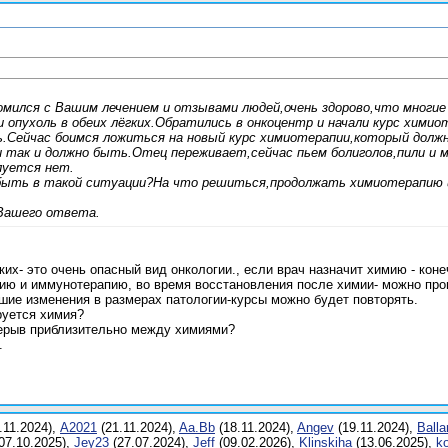
мился с Вашим лечением и отзывами людей,очень здорово,что многие
и опухоль в обеих лёгких.Обратились в онкоцентр и начали курс химиот
.Сейчас боимся ложиться на новый курс химиотерапии,который должны
и так и должно быть.Отец переживает,сейчас пьем болиголов,пили и м
луется нет.
быть в такой ситуации?На что решиться,продолжать химиотерапию и
 Вашего ответа.
их- это очень опасный вид онкологии., если врач назначит химию - коне
ю и иммунотерапию, во время восстановления после химии- можно пров
шие изменения в размерах патологии-курсы можно будет повторять.
руется химия?
рерыв приблизительно между химиями?
.
.11.2024),
A2021
(21.11.2024),
Aa.Bb
(18.11.2024),
Angev
(19.11.2024),
Balla
07.10.2025),
Jey23
(27.07.2024),
Jеff
(09.02.2026),
Klinskiha
(13.06.2025),
k