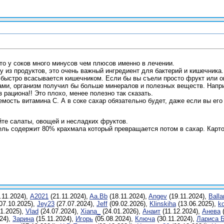
что у соков много минусов чем плюсов именно в лечении.
 из продуктов, это очень важный ингредиент для бактерий и кишечника.
ь быстро всасывается кишечником. Если бы вы съели просто фрукт или о
ами, организм получил бы больше минералов и полезных веществ. Напр
 рациона!! Это плохо, менее полезно так сказать.
емость витамина С. А в соке сахар обязательно будет, даже если вы его
йте салаты, овощей и несладких фруктов.
ель содержит 80% крахмала который превращается потом в сахар. Карто
.11.2024),
A2021
(21.11.2024),
Aa.Bb
(18.11.2024),
Angev
(19.11.2024),
Balla
07.10.2025),
Jey23
(27.07.2024),
Jеff
(09.02.2026),
Klinskiha
(13.06.2025),
k
1.2025),
Vlаd
(24.07.2024),
Xiana_
(24.01.2026),
Анаит
(11.12.2024),
Анева
(
24),
Заринa
(15.11.2024),
Игoрь
(05.08.2024),
Ключа
(30.11.2024),
Лариса 