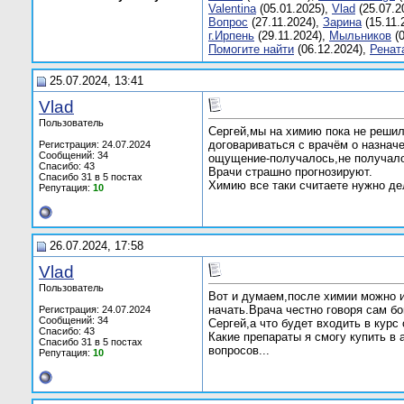
Valentinа
(05.01.2025),
Vlаd
(25.07.2
Вопрос
(27.11.2024),
Заринa
(15.11.
г.Ирпень
(29.11.2024),
Мыльников
(0
Помогите найти
(06.12.2024),
Ренат
25.07.2024, 13:41
Vlаd
Пользователь
Сергей,мы на химию пока не решил
договариваться с врачём о назнач
Регистрация: 24.07.2024
Сообщений: 34
ощущение-получалось,не получалос
Спасибо: 43
Врачи страшно прогнозируют.
Спасибо 31 в 5 постах
Химию все таки считаете нужно де
Репутация:
10
26.07.2024, 17:58
Vlаd
Пользователь
Вот и думаем,после химии можно и
начать.Врача честно говоря сам бо
Регистрация: 24.07.2024
Сообщений: 34
Сергей,а что будет входить в курс
Спасибо: 43
Какие препараты я смогу купить в
Спасибо 31 в 5 постах
вопросов...
Репутация:
10