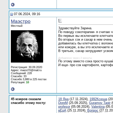
07.06.2024, 09:16
Маэстро
Местный
Здравствуйте Зарина.
По поводу сокотерапии- я считаю 
Во первых вы исключаете клетчатку
Во вторых сок и сахар в нем очен
добавилась бы клетчатка с волокн
или кожуре, а вы это исключаете из
В третьих, сахар затрудняет усвоя
Добавлено через 2 минуты
По этому вместо сока просто куша
И еще- про сок картофеля, картоф
Регистрация: 30.09.2020
Адрес: maest70@mail.ru
Сообщений: 228
Спасибо: 33
Спасибо 3,880 в 225 постах
Репутация:
10
45 юзеров сказали
18 Яна
(17.11.2024),
1992Ксюша
(20
спасибо этому посту:
DoreM
(25.09.2025),
Guramov Tagir
(
profesor
(05.08.2024),
Valentinа
(05.0
вЕрA
(25.11.2024),
Вопрос
(27.11.20