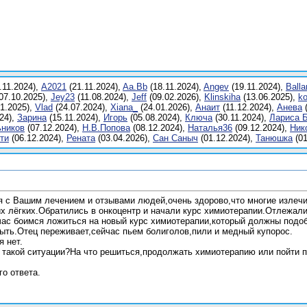
.11.2024),
A2021
(21.11.2024),
Aa.Bb
(18.11.2024),
Angev
(19.11.2024),
Balla
07.10.2025),
Jey23
(11.08.2024),
Jеff
(09.02.2026),
Klinskiha
(13.06.2025),
k
1.2025),
Vlаd
(24.07.2024),
Xiana_
(24.01.2026),
Анаит
(11.12.2024),
Анева
(
24),
Заринa
(15.11.2024),
Игoрь
(05.08.2024),
Ключа
(30.11.2024),
Лариса 
ников
(07.12.2024),
Н.В.Попова
(08.12.2024),
Наталья36
(09.12.2024),
Ник
ти
(06.12.2024),
Ренатa
(03.04.2026),
Сан Саныч
(01.12.2024),
Танюшкa
(01
 с Вашим лечением и отзывами людей,очень здорово,что многие излечи
х лёгких.Обратились в онкоцентр и начали курс химиотерапии.Отлежали 
ас боимся ложиться на новый курс химиотерапии,который должны подобр
быть.Отец переживает,сейчас пьем болиголов,пили и медный купорос.
я нет.
 такой ситуации?На что решиться,продолжать химиотерапию или пойти п
о ответа.