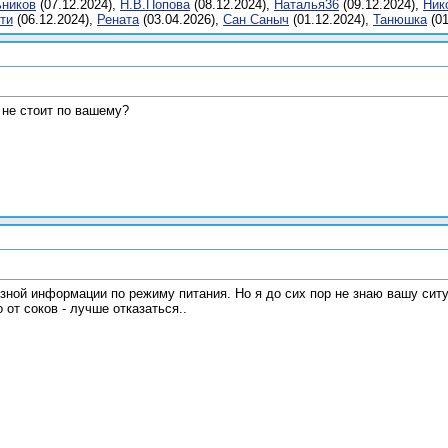
ников
(07.12.2024),
Н.В.Попова
(08.12.2024),
Наталья36
(09.12.2024),
Ник
ти
(06.12.2024),
Ренатa
(03.04.2026),
Сан Саныч
(01.12.2024),
Танюшкa
(01
ь не стоит по вашему?
езной информации по режиму питания. Но я до сих пор не знаю вашу сит
 от соков - лучше отказаться..