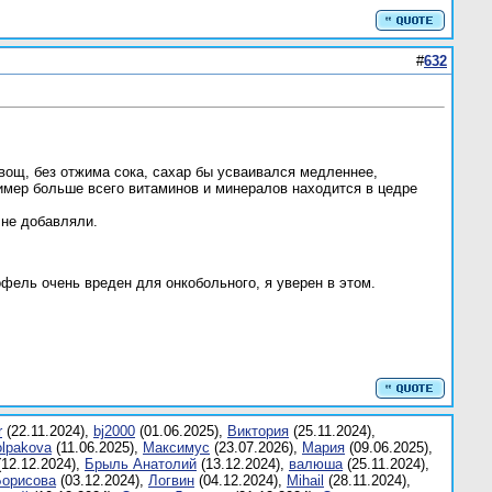
#
632
вощ, без отжима сока, сахар бы усваивался медленнее,
имер больше всего витаминов и минералов находится в цедре
 не добавляли.
фель очень вреден для онкобольного, я уверен в этом.
r
(22.11.2024),
bj2000
(01.06.2025),
Bиктория
(25.11.2024),
olpakova
(11.06.2025),
Mаксимус
(23.07.2026),
Mария
(09.06.2025),
12.12.2024),
Брыль Анатолий
(13.12.2024),
валюшa
(25.11.2024),
Борисова
(03.12.2024),
Логвин
(04.12.2024),
Мihail
(28.11.2024),