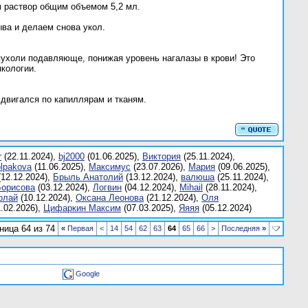
м раствор общим объемом 5,2 мл.
ва и делаем снова укол.
пухоли подавляюще, понижая уровень нагалазы в крови! Это
кологии.
 двигался по капиллярам и тканям.
r
(22.11.2024),
bj2000
(01.06.2025),
Bиктория
(25.11.2024),
olpakova
(11.06.2025),
Mаксимус
(23.07.2026),
Mария
(09.06.2025),
12.12.2024),
Брыль Анатолий
(13.12.2024),
валюшa
(25.11.2024),
Борисова
(03.12.2024),
Логвин
(04.12.2024),
Мihail
(28.11.2024),
олaй
(10.12.2024),
Оксана Леонова
(21.12.2024),
Оля
.02.2026),
Цифаркин Максим
(07.03.2025),
Яяяя
(05.12.2024)
ница 64 из 74
«
Первая
<
14
54
62
63
64
65
66
>
Последняя
»
Google