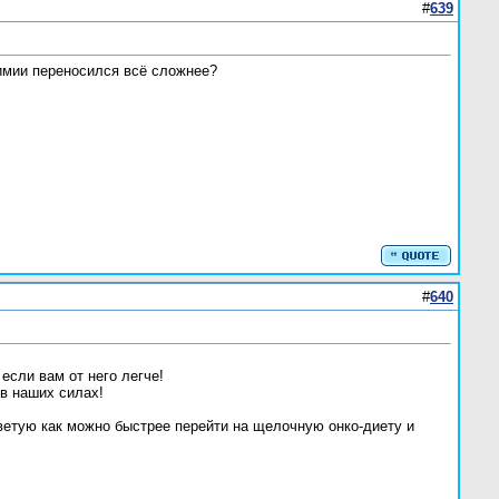
#
639
имии переносился всё сложнее?
#
640
если вам от него легче!
 в наших силах!
оветую как можно быстрее перейти на щелочную онко-диету и