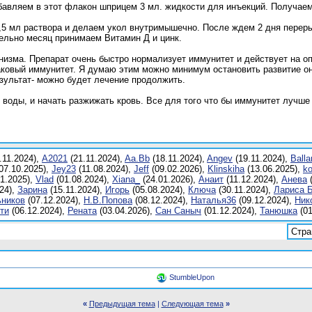
бавляем в этот флакон шприцем 3 мл. жидкости для инъекций. Получае
5 мл раствора и делаем укол внутримышечно. После ждем 2 дня переры
лельно месяц принимаем Витамин Д и цинк.
низма. Препарат очень быстро нормализует иммунитет и действует на о
ковый иммунитет. Я думаю этим можно минимум остановить развитие он
зультат- можно будет лечение продолжить.
воды, и начать разжижать кровь. Все для того что бы иммунитет лучше
.11.2024),
A2021
(21.11.2024),
Aa.Bb
(18.11.2024),
Angev
(19.11.2024),
Balla
07.10.2025),
Jey23
(11.08.2024),
Jеff
(09.02.2026),
Klinskiha
(13.06.2025),
k
1.2025),
Vlаd
(01.08.2024),
Xiana_
(24.01.2026),
Анаит
(11.12.2024),
Анева
(
24),
Заринa
(15.11.2024),
Игoрь
(05.08.2024),
Ключа
(30.11.2024),
Лариса 
ников
(07.12.2024),
Н.В.Попова
(08.12.2024),
Наталья36
(09.12.2024),
Ник
ти
(06.12.2024),
Ренатa
(03.04.2026),
Сан Саныч
(01.12.2024),
Танюшкa
(01
Стра
StumbleUpon
«
Предыдущая тема
|
Следующая тема
»