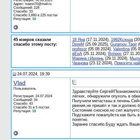
Регистрация: 30.09.2020
Адрес: maest70@mail.ru
Сообщений: 228
Спасибо: 33
Спасибо 3,880 в 225 постах
Репутация:
10
45 юзеров сказали
18 Яна
(17.11.2024),
1992Ксюша
(20
спасибо этому посту:
DoreM
(25.09.2025),
Guramov Tagir
(
profesor
(05.08.2024),
Valentinа
(05.0
вЕрA
(25.11.2024),
Вопрос
(27.11.20
Марина г.Ирпень
(29.11.2024),
Мыль
Чванова
(23.12.2024),
Помогите най
24.07.2024, 19:39
Vlаd
Пользователь
Здравствуйте Сергей!Познакомился
лёгких, обнаружили опухоль в обеи
Регистрация: 24.07.2024
Сообщений: 34
Получили метастазы в печень.Сейч
Спасибо: 43
рвения,не пришёл и так и должно 
Спасибо 31 в 5 постах
Состояние сносное,но сил жалуетс
Репутация:
10
Подскажите пожалуйста как быть в
понятно.
Заранее спасибо.Буду ждать Вашег