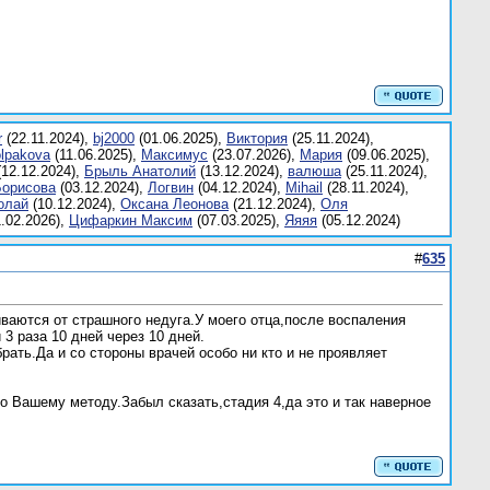
r
(22.11.2024),
bj2000
(01.06.2025),
Bиктория
(25.11.2024),
olpakova
(11.06.2025),
Mаксимус
(23.07.2026),
Mария
(09.06.2025),
12.12.2024),
Брыль Анатолий
(13.12.2024),
валюшa
(25.11.2024),
Борисова
(03.12.2024),
Логвин
(04.12.2024),
Мihail
(28.11.2024),
олaй
(10.12.2024),
Оксана Леонова
(21.12.2024),
Оля
.02.2026),
Цифаркин Максим
(07.03.2025),
Яяяя
(05.12.2024)
#
635
ваются от страшного недуга.У моего отца,после воспаления
3 раза 10 дней через 10 дней.
ать.Да и со стороны врачей особо ни кто и не проявляет
о Вашему методу.Забыл сказать,стадия 4,да это и так наверное