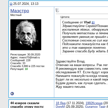
25.07.2024, 13:13
Маэстро
Местный
Цитата:
Сообщение от
Vlаd
Здравствуйте Сергей!Познако
воспаления лёгких, обнаружил
Получили метастазы в печень
проявляет рвения,не пришёл 
Состояние сносное,но сил жа
Подскажите пожалуйста как 
это и так наверное понятно.
Заранее спасибо.Буду ждать
Регистрация: 30.09.2020
Адрес: maest70@mail.ru
Сообщений: 228
Здравствуйте Влад.
Спасибо: 33
Отвечаю на ваши вопросы. Рак легк
Спасибо 3,880 в 225 постах
Я рекомендую вам совместить хими
Репутация:
10
обследование КТ. Если будут хоро
Напишите пожалуйста-когда плани
Будет ли их несколько и какой пе
Будем думать как лучше сделать..
Жду вашего письма.
44 юзеров сказали
18 Яна
(17.11.2024),
1992Ксюша
(20
спасибо этому посту:
DoreM
(25.09.2025),
Guramov Tagir
(