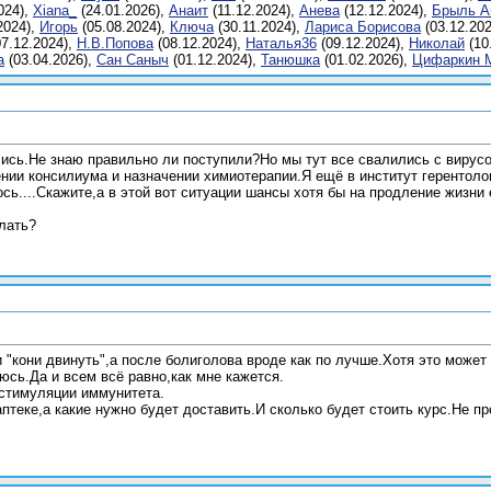
024),
Xiana_
(24.01.2026),
Анаит
(11.12.2024),
Анева
(12.12.2024),
Брыль А
2024),
Игoрь
(05.08.2024),
Ключа
(30.11.2024),
Лариса Борисова
(03.12.20
7.12.2024),
Н.В.Попова
(08.12.2024),
Наталья36
(09.12.2024),
Николaй
(10
a
(03.04.2026),
Сан Саныч
(01.12.2024),
Танюшкa
(01.02.2026),
Цифаркин 
ись.Не знаю правильно ли поступили?Но мы тут все свалились с вирусо
ении консилиума и назначении химиотерапии.Я ещё в институт герентолог
ь....Скажите,а в этой вот ситуации шансы хотя бы на продление жизни 
лать?
 "кони двинуть",а после болиголова вроде как по лучше.Хотя это может
юсь.Да и всем всё равно,как мне кажется.
 стимуляции иммунитета.
 аптеке,а какие нужно будет доставить.И сколько будет стоить курс.Не