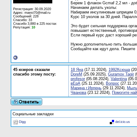
Берем 1 флакон Gcmaf 2,2 мл - до
Начинаем делать уколы:
Регистрация: 30.09.2020
Набираем инсулиновым шприцем 0,
Адрес: maest70@mail.ru
Сообщений: 228
Курс 10 уколов за 30 дней. Парал
Спасибо: 33
Спасибо 3,880 в 225 постах
Это будет сильная поддержка орга
Репутация:
10
повышает естественный, противора
Если первый курс даст хороший ре
Нужно дополнительно пить больше 
Сообщайте как идут дела. Пишите
45 юзеров сказали
18 Яна
(17.11.2024),
1992Ксюша
(20
спасибо этому посту:
DoreM
(25.09.2025),
Guramov Tagir
(
profesor
(05.08.2024),
Valentinа
(05.0
вЕрA
(25.11.2024),
Вопрос
(27.11.20
Марина г.Ирпень
(29.11.2024),
Мыль
Чванова
(23.12.2024),
Помогите най
Социальные закладки
Digg
del.icio.us