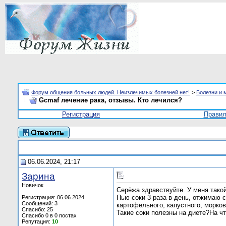
Форум общения больных людей. Неизлечимых болезней нет!
>
Болезни и 
Gcmaf лечение рака, отзывы. Кто лечился?
Регистрация
Прави
06.06.2024, 21:17
Заринa
Новичок
Серёжа здравствуйте. У меня такой
Пью соки 3 раза в день, отжимаю 
Регистрация: 06.06.2024
Сообщений: 3
картофельного, капустного, морков
Спасибо: 25
Такие соки полезны на диете?На ч
Спасибо 0 в 0 постах
Репутация:
10