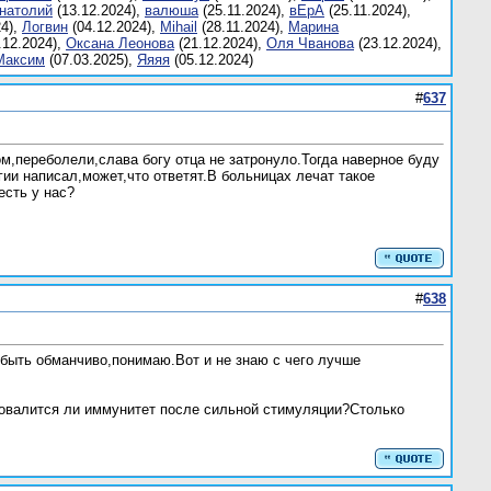
натолий
(13.12.2024),
валюшa
(25.11.2024),
вЕрA
(25.11.2024),
24),
Логвин
(04.12.2024),
Мihail
(28.11.2024),
Марина
.12.2024),
Оксана Леонова
(21.12.2024),
Оля Чванова
(23.12.2024),
Максим
(07.03.2025),
Яяяя
(05.12.2024)
#
637
м,переболели,слава богу отца не затронуло.Тогда наверное буду
ии написал,может,что ответят.В больницах лечат такое
есть у нас?
#
638
 быть обманчиво,понимаю.Вот и не знаю с чего лучше
 провалится ли иммунитет после сильной стимуляции?Столько