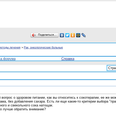
Поделиться…
методы лечения
>
Рак, онкологические больные
ла форума
Справка
Стра
 вопрос о здоровом питании, как вы относитесь к сокотерапии, ее же м
сама, без добавления сахара. Есть ли еще какие-то критерии выбора "п
ного и свекольного сока натощак.
то лучше обратить внимание?