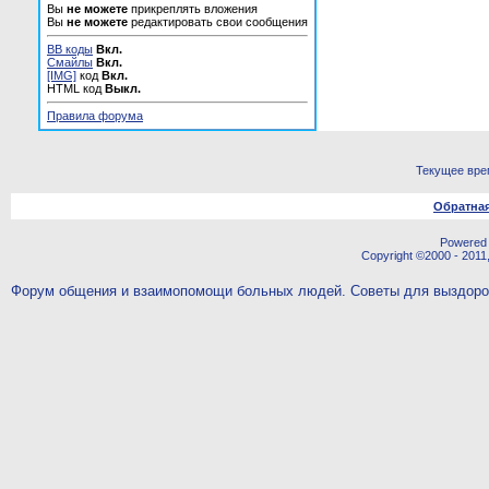
Вы
не можете
прикреплять вложения
Вы
не можете
редактировать свои сообщения
BB коды
Вкл.
Смайлы
Вкл.
[IMG]
код
Вкл.
HTML код
Выкл.
Правила форума
Текущее вре
Обратная
Powered b
Copyright ©2000 - 2011,
Форум общения и взаимопомощи больных людей. Советы для выздор