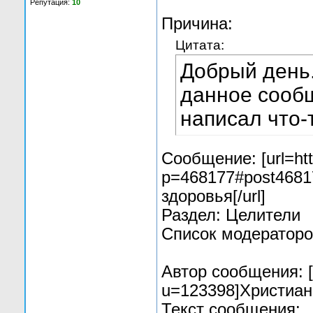
Репутация:
10
Причина:
Цитата:
Добрый день.
данное сообщ
написал что-
Сообщение: [url=htt
p=468177#post4681
здоровья[/url]
Раздел: Целители
Список модераторо
Автор сообщения: [u
u=123398]Христиан[
Текст сообщения: