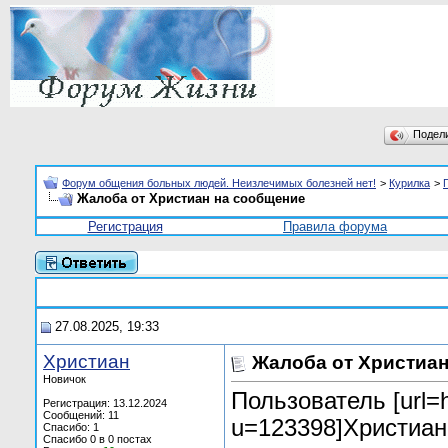
Подел
Форум общения больных людей. Неизлечимых болезней нет!
>
Курилка
>
Жалоба от Христиан на сообщение
Регистрация
Правила форума
27.08.2025, 19:33
Христиан
Жалоба от Христиан
Новичок
Пользователь [url=h
Регистрация: 13.12.2024
Сообщений: 11
u=123398]Христиан[
Спасибо: 1
Спасибо 0 в 0 постах