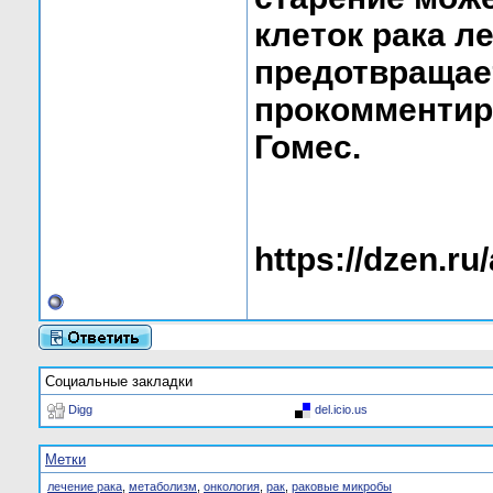
клеток рака л
предотвращае
прокомментир
Гомес.
https://dzen.r
Социальные закладки
Digg
del.icio.us
Метки
лечение рака
,
метаболизм
,
онкология
,
рак
,
раковые микробы