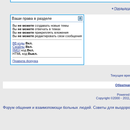
«
Предыдущ
Ваши права в разделе
Вы
не можете
создавать новые темы
Вы
не можете
отвечать в темах
Вы
не можете
прикреплять вложения
Вы
не можете
редактировать свои сообщения
BB коды
Вкл.
Смайлы
Вкл.
[IMG]
код
Вкл.
HTML код
Выкл.
Правила форума
Текущее вре
Обратная
Powered b
Copyright ©2000 - 2011,
Форум общения и взаимопомощи больных людей. Советы для выздор