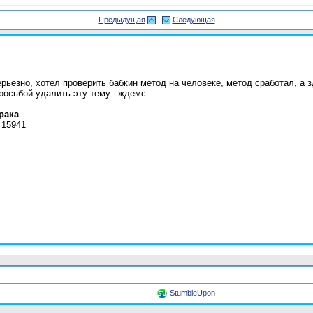
Предыдущая
Следующая
рьезно, хотел проверить бабкин метод на человеке, метод сработал, а з
росьбой удалить эту тему...ждемс
рака
t=15941
StumbleUpon