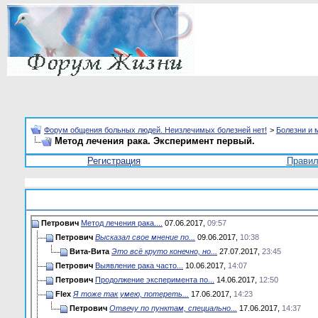
Форум общения больных людей. Неизлечимых болезней нет!
>
Болезни и 
Метод лечения рака. Эксперимент первый.
Регистрация
Прави
Петрович
Метод лечения рака....
07.06.2017,
09:57
Петрович
Высказал свое мнение по...
09.06.2017,
10:38
Вита-Вита
Это всё круто конечно, но...
27.07.2017,
23:45
Петрович
Выявление рака часто...
10.06.2017,
14:07
Петрович
Продолжение эксперимента по...
14.06.2017,
12:50
Flex
Я тоже так умею, потереть...
17.06.2017,
14:23
Петрович
Отвечу по пунктам, специально...
17.06.2017,
14:37