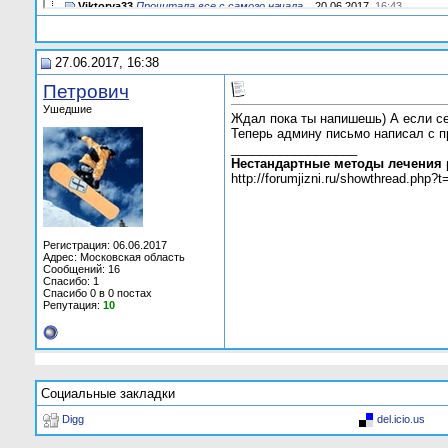
Viktorya33
Прочитала все с самого начала...
20.06.2017,
16:43
Тигран Петросович
!
21.06.2017,
14:57
Петрович
Эксперимент завершен удачно!
25.06.2017,
15:15
27.06.2017, 16:38
qwert
К чему ты все это вообще...
25.06.2017,
19:04
Петрович
Ждал пока ты напишешь) А если...
27.06.2017,
16:38
Петрович
Сева92
ПРОДАМ тасигну
27.06.2017,
16:53
Ушедшие
Ждал пока ты напишешь) А если се
Тигран Петросович
!
27.06.2017,
17:28
Теперь админу письмо написал с п
Тигран Петросович
!
22.07.2017,
16:04
__________________
Нестандартные методы лечения 
Елизавета Смирнова
Термин "Медицинская...
10.04.2020,
15:24
http://forumjizni.ru/showthread.php?
Регистрация: 06.06.2017
Адрес: Московская область
Сообщений: 16
Спасибо: 1
Спасибо 0 в 0 постах
Репутация:
10
Социальные закладки
Digg
del.icio.us