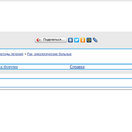
Поделиться…
методы лечения
>
Рак, онкологические больные
ла форума
Справка