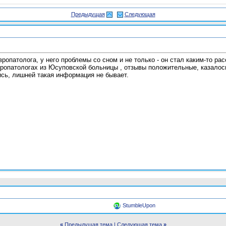
Предыдущая
Следующая
опатолога, у него проблемы со сном и не только - он стал каким-то ра
вропатологах из Юсуповской больницы , отзывы положительные, казалось
сь, лишней такая информация не бывает.
StumbleUpon
«
Предыдущая тема
|
Следующая тема
»