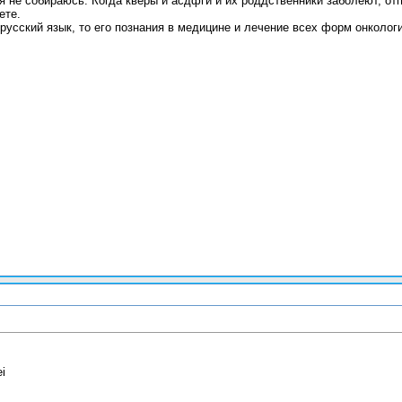
я не собираюсь. Когда кверы и асдфги и их роддственники заболеют, от
ете.
русский язык, то его познания в медицине и лечение всех форм онколог
i