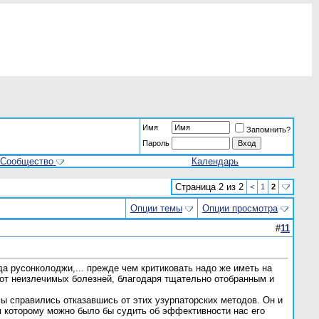
Имя
Запомнить?
Пароль
Сообщество
Календарь
Страница 2 из 2
<
1
2
Опции темы
Опции просмотра
#
11
а русонколоджи,... прежде чем критиковать надо же иметь на
 от неизлечимых болезней, благодаря тщательно отобранным и
 справились отказавшись от этих узурпаторских методов. Он и
ря которому можно было бы судить об эффективности нас его