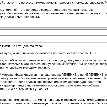
гой знаете, что не всегда можно помочь человеку с помощью операции. 
.
сам больной, того не ведая, создает собственную симптоматику.
 увы, бессильна. Человеческий организм целостен, ум не существует от
нию должен быть целостным.
с Вами, но есть два фактора:
на нуле, а медицинских психологов при онкоцентрах просто НЕТ!
ия, и любое отступление от протокола-подсудное дело. Что толку, что 
истов, которые в клиниспытаниях успешно ИЗЛЕЧИВАЛИ IV стадию тверды
ния опережают методику терапии.
Мировая фарминдустрия направлена на ЛЕЧЕНИЕ а не ИЗЛЕЧЕНИЕ боль
ьном уровне и бюрократические проволочки-это всем известная тема. На
ут позволить себе только корпорации-слишком дорогое удовольствие.
ла характер пандемии, изменения протоколов-малореальное событие..
ить , ибо альтернативы у нас нет.
еративное вмешательство, моноклональную терапию, иммуномодуляторы
кий гипноз, гомеопатию и чжень-цзю терапию , то результаты могли быть 