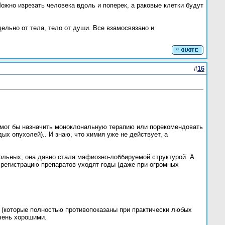
Можно изрезать человека вдоль и поперек, а раковые клетки будут
дельно от тела, тело от души. Все взамосвязано и
#
16
я мог бы назначить моноклональную терапию или порекомендовать
х опухолей).. И знаю, что химия уже не действует, а
ных, она давно стала мафиозно-лоббируемой структурой. А
 регистрацию препаратов уходят годы (даже при огромных
 (которые полностью противопоказаны при практически любых
очень хорошими.