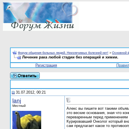
Форум общения больных людей. Неизлечимых болезней нет!
>
Основной 
Лечение рака любой стадии без операций и химии.
Регистрация
Прави
31.07.2012, 00:21
lanj
Местный
Алекс вы пишете вот такими объяв
это веские основания, зная что к
переваренным перед применениям р
Курировавший Онколог который вна
сам предлагает какое то противооп