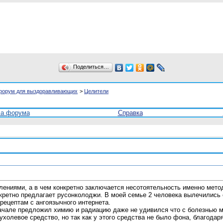
Поделиться…
форум для выздоравливающих
>
Целители
ла форума
Справка
лениями, а в чем конкретно заключается несотоятельность именно метод
онкретно предлагает русонколоджи. В моей семье 2 человека вылечились
ецептам с ангоязычного интернета.
чале предложил химию и радиацию даже не удивился что с болезнью мы
ухолевое средство, но так как у этого средства не было фона, благода