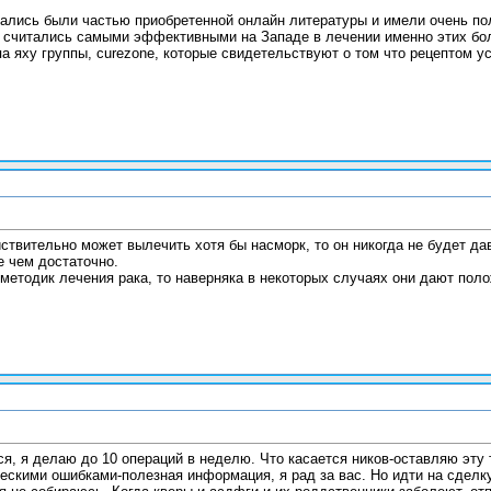
ались были частью приобретенной онлайн литературы и имели очень пол
 считались самыми эффективными на Западе в лечении именно этих бол
па яху группы, curezone, которые свидетельствуют о том что рецептом 
йствительно может вылечить хотя бы насморк, то он никогда не будет д
е чем достаточно.
 методик лечения рака, то наверняка в некоторых случаях они дают пол
, я делаю до 10 операций в неделю. Что касается ников-оставляю эту т
ескими ошибками-полезная информация, я рад за вас. Но идти на сделк