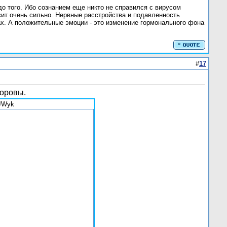
о того. Ибо сознанием еще никто не справился с вирусом
сит очень сильно. Нервные расстройства и подавленность
ах. А положительные эмоции - это изменение гормонального фона
#
17
доровы.
eJWyk