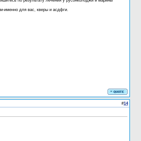
пишитесь по результату лечения у русонколоджи и марины
ии-именно для вас, кверы и асдфги.
#
14