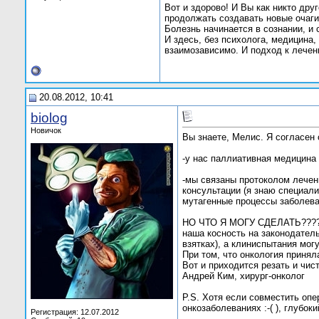
Вот и здорово! И Вы как никто дру
продолжать создавать новые очаги
Болезнь начинается в сознании, и 
И здесь, без психолога, медицина,
взаимозависимо. И подход к лече
20.08.2012, 10:41
biolog
Новичок
Вы знаете, Мелис. Я согласен 
-у нас паллиативная медицина 
-мы связаны протоколом лечен
консультации (я знаю специал
мутагенные процессы заболева
НО ЧТО Я МОГУ СДЕЛАТЬ???? 
наша косность на законодател
взятках), а клиниспытания мог
При том, что онкология приня
Вот и приходится резать и чист
Андрей Ким, хирург-онколог
P.S. Хотя если совместить оп
онкозаболеваниях :-( ), глубо
Регистрация: 12.07.2012