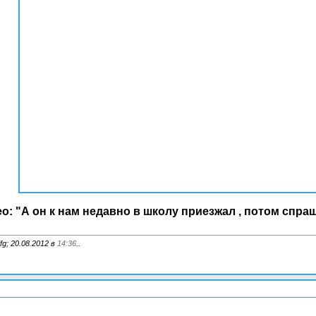
о: "А он к нам недавно в школу приезжал , потом спр
g; 20.08.2012 в
14:36
..