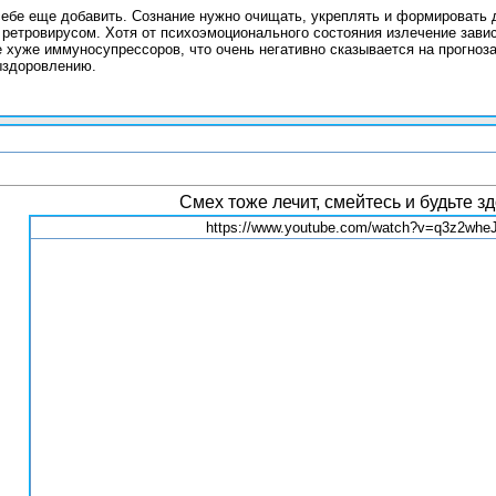
себе еще добавить. Сознание нужно очищать, укреплять и формировать д
 ретровирусом. Хотя от психоэмоционального состояния излечение зави
 хуже иммуносупрессоров, что очень негативно сказывается на прогноз
ыздоровлению.
Смех тоже лечит, смейтесь и будьте з
https://www.youtube.com/watch?v=q3z2wh