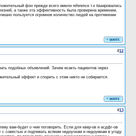
ожительный фон прежде всего имели reference т.к базировались
езней, а также эта эффективность была проверена временем,
успешно пользуется огромное количество людей на протяжении
#
12
авать подобных объявлений. Зачем исакть пациентов через
ожительный эффект и спорить с этим никто не собирается.
#
13
ему вам-будет о чем поговорить. Если для квер-ов и асдфг-ов
у с совестью и подпевать всяким недоучкам и недоумкам в угоду