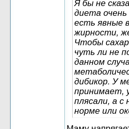
Я бы не сказ
диета очень 
есть явные 
жирности, ж
Чтобы сахар
чуть ли не п
данном случ
метаболичес
дибикор. У м
принимает, у
плясали, а с
норме или ок
Маму напрягает