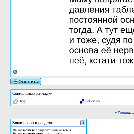
давления табле
постоянной осн
тогда. А тут е
и тоже, судя по
основа её нерв
неё, кстати то
Социальные закладки
Digg
del.icio.us
«
Предыдущ
Ваши права в разделе
Вы
не можете
создавать новые темы
Вы
не можете
отвечать в темах