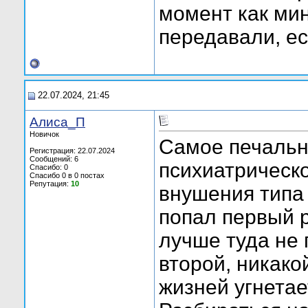
момент как мин
передавали, ес
22.07.2024, 21:45
Алиса_П
Новичок
Самое печально
Регистрация: 22.07.2024
Сообщений: 6
психиатрическ
Спасибо: 0
Спасибо 0 в 0 постах
Репутация:
10
внушения типа 
попал первый р
лучше туда не 
второй, никак
жизней угнетае