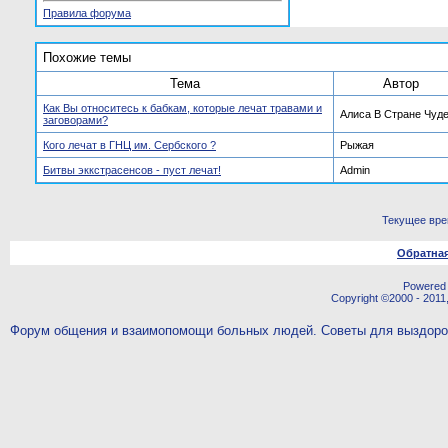
Правила форума
Похожие темы
Тема
Автор
Как Вы относитесь к бабкам, которые лечат травами и
Алиса В Стране Чуд
заговорами?
Кого лечат в ГНЦ им. Сербского ?
Рыжая
Битвы эккстрасенсов - пуст лечат!
Admin
Текущее вр
Обратная
Powered b
Copyright ©2000 - 2011,
Форум общения и взаимопомощи больных людей. Советы для выздор