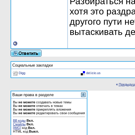
Разбираться на
хотя это раздр
другого пути н
вытаскивать де
Социальные закладки
Digg
del.icio.us
«
Предыдущ
Ваши права в разделе
Вы
не можете
создавать новые темы
Вы
не можете
отвечать в темах
Вы
не можете
прикреплять вложения
Вы
не можете
редактировать свои сообщения
BB коды
Вкл.
Смайлы
Вкл.
[IMG]
код
Вкл.
HTML код
Выкл.