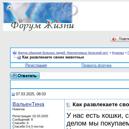
Подел
Форум общения больных людей. Неизлечимых болезней нет!
>
Курилка
>
Как развлекаете своих животных
Регистрация
Правила форума
07.03.2025, 08:03
ВальенТина
Как развлекаете св
Новичок
У нас есть кошки, 
Регистрация: 02.03.2025
Сообщений: 8
делом мы покупае
Спасибо: 0
Спасибо 0 в 0 постах