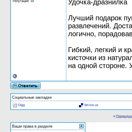
Удочка-дразнилка
Репутация:
10
Лучший подарок п
развлечений. Дост
логично, порадовав
Гибкий, легкий и к
кисточки из натура
на одной стороне. 
Социальные закладки
Digg
del.icio.us
«
Предыдущ
Ваши права в разделе