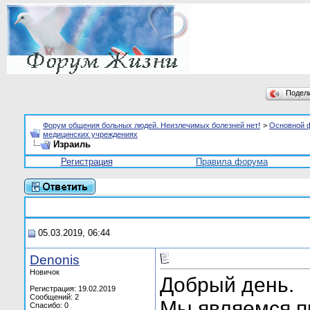
Подел
Форум общения больных людей. Неизлечимых болезней нет!
>
Основной 
медицинских учреждениях
Израиль
Регистрация
Правила форума
05.03.2019, 06:44
Denonis
Новичок
Добрый день.
Регистрация: 19.02.2019
Сообщений: 2
Мы являемся п
Спасибо: 0