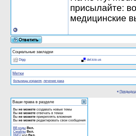
присылайте: во
медицинские в
Социальные закладки
Digg
del.icio.us
Метки
больницы израиля
,
лечение рака
«
Предыдущ
Ваши права в разделе
Вы
не можете
создавать новые темы
Вы
не можете
отвечать в темах
Вы
не можете
прикреплять вложения
Вы
не можете
редактировать свои сообщения
BB коды
Вкл.
Смайлы
Вкл.
[IMG]
код
Вкл.