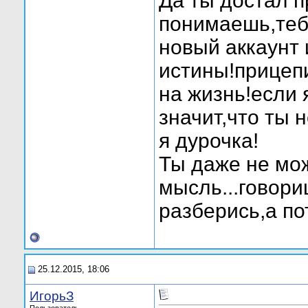
Да ты достал п
понимаешь,тебя
новый аккаунт
истины!прицеп
на жизнь!если я
значит,что ты
я дурочка!
Ты даже не мо
мысль...говори
разберись,а по
25.12.2015, 18:06
ИгорьЗ