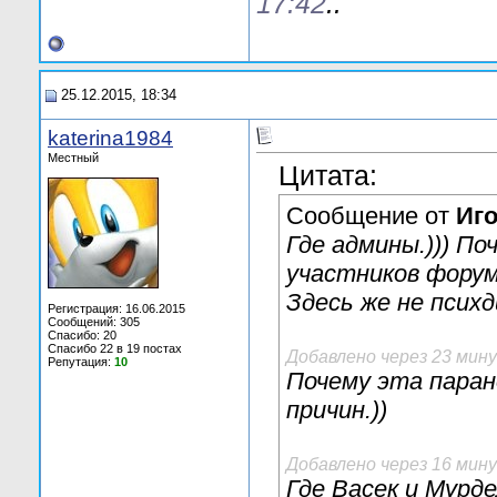
17:42
..
25.12.2015, 18:34
katerina1984
Местный
Цитата:
Сообщение от
Иг
Где админы.))) П
участников форума
Здесь же не психд
Регистрация: 16.06.2015
Сообщений: 305
Спасибо: 20
Спасибо 22 в 19 постах
Добавлено через 23 мин
Репутация:
10
Почему эта паран
причин.))
Добавлено через 16 мин
Где Васек и Мурде