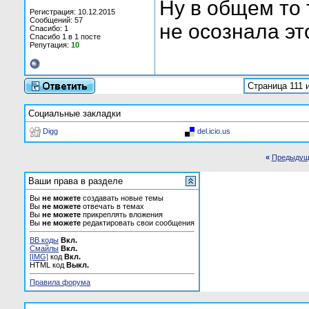
Ну в общем то 
Регистрация: 10.12.2015
Сообщений: 57
не осознала эт
Спасибо: 1
Спасибо 1 в 1 посте
Репутация:
10
Страница 111 
Социальные закладки
Digg
del.icio.us
«
Предыдущ
Ваши права в разделе
Вы
не можете
создавать новые темы
Вы
не можете
отвечать в темах
Вы
не можете
прикреплять вложения
Вы
не можете
редактировать свои сообщения
BB коды
Вкл.
Смайлы
Вкл.
[IMG]
код
Вкл.
HTML код
Выкл.
Правила форума