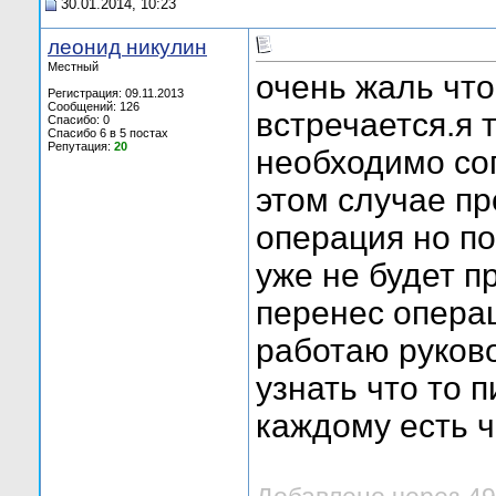
30.01.2014, 10:23
леонид никулин
Местный
очень жаль что
Регистрация: 09.11.2013
Сообщений: 126
встречается.я 
Спасибо: 0
Спасибо 6 в 5 постах
Репутация:
20
необходимо сог
этом случае пр
операция но по
уже не будет п
перенес операц
работаю руков
узнать что то 
каждому есть 