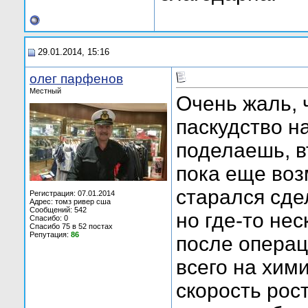
29.01.2014, 15:16
олег парфенов
Местный
Очень жаль, ч
паскудство н
поделаешь, в
пока еще воз
старался сде
Регистрация: 07.01.2014
Адрес: томз ривер сша
Сообщений: 542
но где-то нес
Спасибо: 0
Спасибо 75 в 52 постах
Репутация:
86
после операц
всего на хим
скорость рос