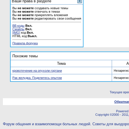
Ваши права в разделе
Вы
не можете
создавать новые темы
Вы
не можете
отвечать в темах
Вы
не можете
прикреплять вложения
Вы
не можете
редактировать свои сообщения
BB коды
Вкл.
Смайлы
Вкл.
[IMG]
код
Вкл.
HTML код
Выкл.
Правила форума
Похожие темы
Тема
А
кровотечение на опухоли гортани
Незареги
Рак желудка. Поделитесь опытом
Незареги
Текущее вре
Обратная
Powered b
Copyright ©2000 - 2011,
Форум общения и взаимопомощи больных людей. Советы для выздор