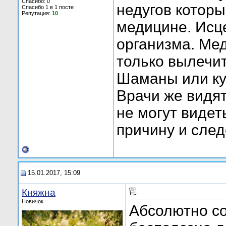
Спасибо: 0
недугов котор
Спасибо 1 в 1 посте
Репутация:
10
медицине. Исц
организма. Мед
только вылечит
Шаманы или ку
Врачи же видят
не могут виде
причину и след
15.01.2017, 15:09
Княжна
Новичок
Абсолютно со