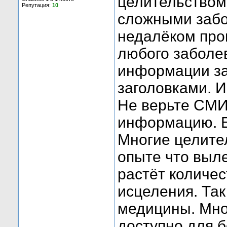
целительством
Репутация:
10
сложными забол
недалёком про
любого заболе
информации за
заголовками. И
Не верьте СМИ,
информацию. Е
Многие целите
опыте что выл
растёт количес
исцеления. Так
медицины. Мно
доступно для 