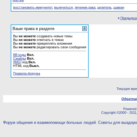
восстановить иммунитет
,
вылечиться
,
лечение рака
,
целитель
,
шаман
«
Предыдущ
Ваши права в разделе
Вы
не можете
создавать новые темы
Вы
не можете
отвечать в темах
Вы
не можете
прикреплять вложения
Вы
не можете
редактировать свои сообщения
BB коды
Вкл.
Смайлы
Вкл.
[IMG]
код
Вкл.
HTML код
Выкл.
Правила форума
Текущее вре
Обратная
Powered b
Copyright ©2000 - 2011,
Форум общения и взаимопомощи больных людей. Советы для выздор