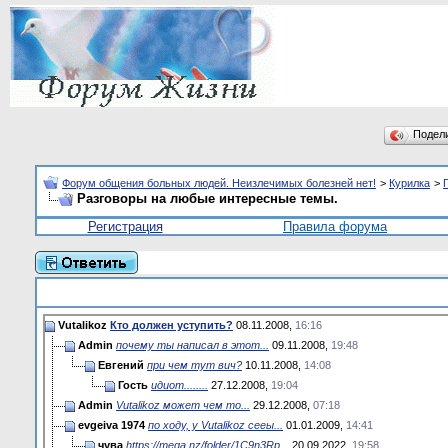
Подел
Форум общения больных людей. Неизлечимых болезней нет!
>
Курилка
>
Разговоры на любые интересные темы.
Регистрация
Правила форума
Vutalikoz
Кто должен уступить?
08.11.2008,
16:16
Admin
почему ты написал в этот...
09.11.2008,
19:48
Евгений
при чем тут вич?
10.11.2008,
14:08
Гость
идиот........
27.12.2008,
19:04
Admin
Vutalikoz может чем то...
29.12.2008,
07:18
evgeiva 1974
по ходу, у Vutalikoz сееы...
01.01.2009,
14:41
чува
https://mega.nz/folder/1C9n3Rp...
20.09.2022,
19:58