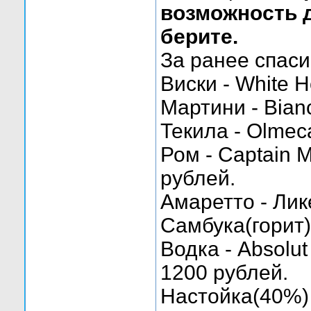
возможность д
берите.
За ранее спаси
Виски - White H
Мартини - Bianc
Текила - Olmeca
Ром - Captain M
рублей.
Амаретто - Лике
Самбука(горит) 
Водка - Absolut 
1200 рублей.
Настойка(40%) 