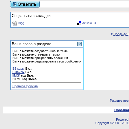
Социальные закладки
Digg
del.icio.us
«
Предыдущ
Ваши права в разделе
Вы
не можете
создавать новые темы
Вы
не можете
отвечать в темах
Вы
не можете
прикреплять вложения
Вы
не можете
редактировать свои сообщения
BB коды
Вкл.
Смайлы
Вкл.
[IMG]
код
Вкл.
HTML код
Выкл.
Правила форума
Текущее вре
Обратная
Powered b
Copyright ©2000 - 2011,