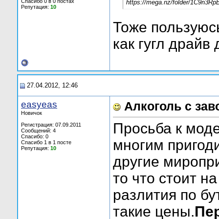
Спасибо 0 в 0 постах
https://mega.nz/folder/1C9n
Репутация:
10
Тоже пользуюс
как гугл драйв 
27.04.2012, 12:46
easyeas
Алкоголь с зав
Новичок
Просьба к моде
Регистрация: 07.09.2011
Сообщений: 4
Спасибо: 0
многим пригоди
Спасибо 1 в 1 посте
Репутация:
10
другие миропри
то что стоит н
разлития по бу
такие цены.
Пе